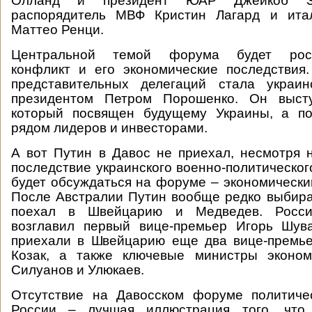
Олланд и президент ЮАР Джейкоб Зу
распорядитель МВФ Кристин Лагард и ита
Маттео Ренци.
Центральной темой форума будет росси
конфликт и его экономические последствия
представительных делегаций стала украи
президентом Петром Порошенко. Он высту
который посвящен будущему Украины, а по
рядом лидеров и инвесторами.
А вот Путин в Давос не приехал, несмотря н
последствие украинского военно-политическог
будет обсуждаться на форуме – экономический
После Австралии Путин вообще редко выбира
поехал в Швейцарию и Медведев. Росси
возглавил первый вице-премьер Игорь Шува
приехали в Швейцарию еще два вице-премье
Козак, а также ключевые министры эконом
Силуанов и Улюкаев.
Отсутствие на Давосском форуме политичес
России – лучшая иллюстрация того, что 