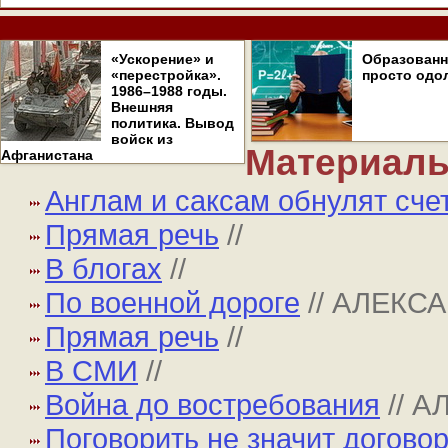
«Ускорение» и
Образован
«перестройка».
просто одо
1986–1988 годы.
Внешняя
политика. Вывод
войск из
Материалы
Афганистана
Англам и саксам обнулят сче
Прямая речь
//
В блогах
//
По военной дороге
// АЛЕКС
Прямая речь
//
В СМИ
//
Война до востребования
// 
Поговорить не значит догово