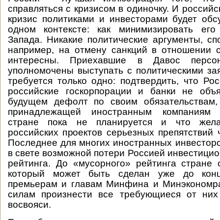
справляться с кризисом в одиночку. И россий
кризис политиками и инвесторами будет обс
одном контексте: как минимизировать его
Запада. Никакие политические аргументы, сп
например, на отмену санкций в отношении 
интересны. Приехавшие в Давос персо
уполномочены выступать с политическими за
требуется только одно: подтвердить, что Ро
российские госкорпорации и банки не объ
будущем дефолт по своим обязательствам,
принадлежащей иностранным компаниям 
стране пока не планируется и что же
российских проектов серьезных препятствий ч
Последнее для многих иностранных инвестор
в свете возможной потери Россией инвестицио
рейтинга. До «мусорного» рейтинга стране 
который может быть сделан уже до конц
премьерам и главам Минфина и Минэкономра
силам произнести все требующиеся от них
восвояси.