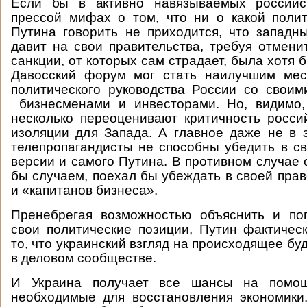
Если бы в активно навязываемых российс
прессой мифах о том, что ни о какой поли
Путина говорить не приходится, что западн
давит на свои правительства, требуя отмени
санкции, от которых сам страдает, была хотя 
Давосский форум мог стать наилучшим ме
политического руководства России со свои
бизнесменами и инвесторами. Но, видимо
несколько переоценивают критичность росс
изоляции для Запада. А главное даже не в э
телепропагандисты не способны убедить в с
версии и самого Путина. В противном случае 
бы случаем, поехал бы убеждать в своей пра
и «капитанов бизнеса».
Пренебрегая возможностью объяснить и поп
свои политические позиции, Путин фактичес
то, что украинский взгляд на происходящее б
в деловом сообществе.
И Украина получает все шансы на помощ
необходимые для восстановления экономики