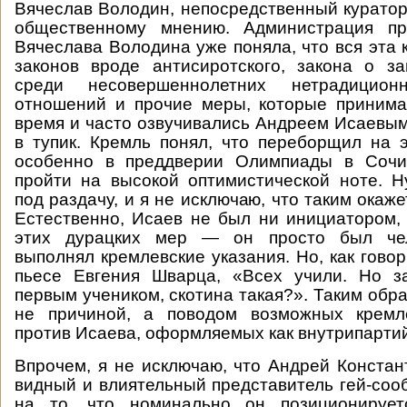
Вячеслав Володин, непосредственный куратор
общественному мнению. Администрация пр
Вячеслава Володина уже поняла, что вся эта 
законов вроде антисиротского, закона о з
среди несовершеннолетних нетрадицион
отношений и прочие меры, которые принима
время и часто озвучивались Андреем Исаевым
в тупик. Кремль понял, что переборщил на 
особенно в преддверии Олимпиады в Сочи
пройти на высокой оптимистической ноте. 
под раздачу, и я не исключаю, что таким окаж
Естественно, Исаев не был ни инициатором,
этих дурацких мер — он просто был чел
выполнял кремлевские указания. Но, как гово
пьесе Евгения Шварца, «Всех учили. Но з
первым учеником, скотина такая?». Таким обр
не причиной, а поводом возможных кремл
против Исаева, оформляемых как внутрипарти
Впрочем, я не исключаю, что Андрей Констан
видный и влиятельный представитель гей-соо
на то, что номинально он позиционирует