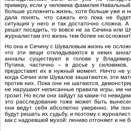
примеру, если у человека фамилия Навальный,
больше усложнить жизнь, хотя больше уже и н
дала понять, что сажать его пока не буде
ситуация у него и так достаточно сложна. А 
решат посадить, то вовсе не за Сечина или Ш
журналистам это жизнь тем более не осложнит
Но она и Сечину с Шуваловым жизнь не осложн
что эти вещи откладываются в неких аннал
анналы существуют в голове у Владимир
Путина, частично – в досье у силовиков,
предоставят их в нужный момент. Ничто не ух
когда Сечин или Шувалов зашатаются, эти ма
против них. Пока они не шатаются, демонстри
не нарушают неписанные правила игры, им ни
грозит. Но если они зайдут за какие-то невиди
это расследование тоже может быть вынесен
они ведут себя абсолютно уверенно. Им по
будут решать их судьбу, и поэтому с журналист
как с надоевшей мухой: лениво отгоняют и не б