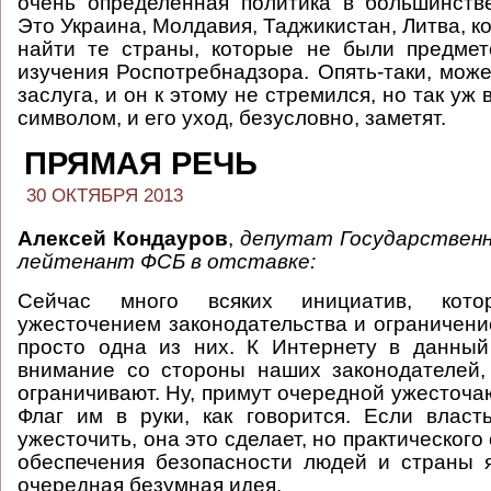
очень определённая политика в большинств
Это Украина, Молдавия, Таджикистан, Литва, ко
найти те страны, которые не были предмет
изучения Роспотребнадзора. Опять-таки, може
заслуга, и он к этому не стремился, но так уж 
символом, и его уход, безусловно, заметят.
ПРЯМАЯ РЕЧЬ
30 ОКТЯБРЯ 2013
Алексей Кондауров
,
депутат Государственн
лейтенант ФСБ в отставке:
Сейчас много всяких инициатив, кот
ужесточением законодательства и ограничен
просто одна из них. К Интернету в данны
внимание со стороны наших законодателей,
ограничивают. Ну, примут очередной ужесточа
Флаг им в руки, как говорится. Если власт
ужесточить, она это сделает, но практического
обеспечения безопасности людей и страны 
очередная безумная идея.