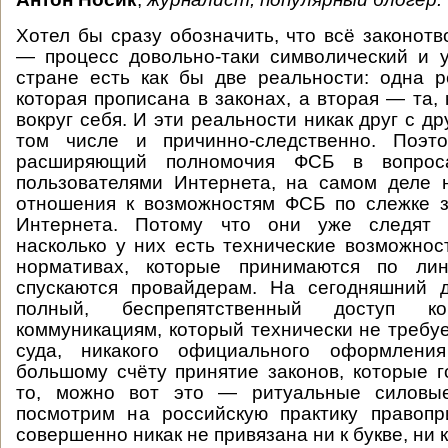
Хотел бы сразу обозначить, что всё законотв
— процесс довольно-таки символический и 
стране есть как бы две реальности: одна р
которая прописана в законах, а вторая — та,
вокруг себя. И эти реальности никак друг с др
том числе и причинно-следственно. Поэт
расширяющий полномочия ФСБ в вопрос
пользователями Интернета, на самом деле 
отношения к возможностям ФСБ по слежке з
Интернета. Потому что они уже следят р
насколько у них есть технические возможнос
нормативах, которые принимаются по ли
спускаются провайдерам. На сегодняшний 
полный, беспрепятственный доступ 
коммуникациям, который технически не требуе
суда, никакого официального оформлени
большому счёту принятие законов, которые г
то, можно вот это — ритуальные силовы
посмотрим на российскую практику правопр
совершенно никак не привязана ни к букве, ни к