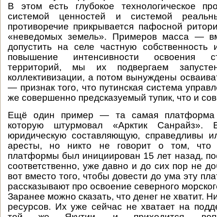
В этом есть глубокое технологическое пр
системой ценностей и системой реаль
противоречие прикрывается пафосной ритор
«неведомых земель». Примеров масса — вм
допустить на селе частную собственность и
повышение интенсивности освоения с
территорий, мы их подвергаем запуст
коллективизации, а потом вынуждены осваиват
— признак того, что путинская система управ
же совершенно предсказуемый тупик, что и сов
Ещё один пример — та самая платформа 
которую штурмовал «Арктик Санрайз». 
юридическую составляющую, справедливы и
аресты, но никто не говорит о том, что
платформы был инициирован 15 лет назад, по
соответственно, уже давно и до сих пор не д
вот вместо того, чтобы довести до ума эту пл
рассказывают про освоение северного морского
Заранее можно сказать, что денег не хватит. Ни
ресурсов. Их уже сейчас не хватает на под
той же Якутии, и приходится, вопр