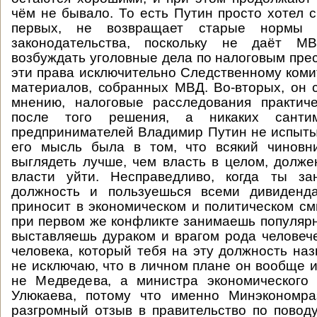
чём не бывало. То есть Путин просто хотел ск
первых, не возвращает старые нормы с
законодательства, поскольку не даёт М
возбуждать уголовные дела по налоговым прес
эти права исключительно Следственному коми
материалов, собранных МВД. Во-вторых, он ск
мнению, налоговые расследования практиче
после того решения, а никаких санти
предпринимателей Владимир Путин не испыты
его мысль была в том, что всякий чиновни
выглядеть лучше, чем власть в целом, долже
власти уйти. Несправедливо, когда ты з
должность и пользуешься всеми дивиденд
приносит в экономическом и политическом см
при первом же конфликте занимаешь популярн
выставляешь дураком и врагом рода человече
человека, который тебя на эту должность наз
не исключаю, что в личном плане он вообще и
не Медведева, а министра экономического 
Улюкаева, потому что именно Минэкономра
разгромный отзыв в правительство по повод