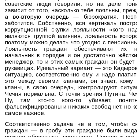
советские люди говорили, но на деле пони
зависит от того, насколько тебе лояльны, преж
а во-вторую очередь — бюрократия. Поэ
заботится. Собственно, вся вертикаль пост
коррупционной скупки лояльности «кого на
являются группой влияния, лояльность которо
поэтому можно делать что угодно с пенсионн
Лояльность граждан обеспечивают их н
начальник в порядке и он достаточно жёст
менеджер, то и этих самых граждан он будет
рукавицах. Идеальный вариант — это Кадыров
ситуацию, соответственно ему и надо платит
это между своими кланами, он знает, кому 
кланы, в свою очередь, контролируют ситу
Чечня нормальна. С точки зрения Путина, Ч
Ну, там кто-то кого-то убивает, поня
фальсифицированы и никаких свобод нет, но ко
самое важное.
Соответственно задача не в том, чтобы ск
граждан — в гробу эти граждане были вида
важнее обеспечить лояльность Чурова и его