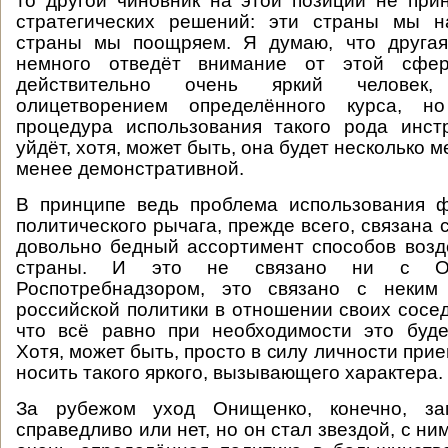
то другой чиновник на этой позиции не при
стратегических решений: эти страны мы н
страны мы поощряем. Я думаю, что друга
немного отведёт внимание от этой сф
действительно очень яркий человек
олицетворением определённого курса, 
процедура использования такого рода инст
уйдёт, хотя, может быть, она будет несколько
менее демонстративной.
В принципе ведь проблема использования ф
политического рычага, прежде всего, связана с
довольно бедный ассортимент способов возд
страны. И это не связано ни с О
Роспотребнадзором, это связано с неким
российской политики в отношении своих сосед
что всё равно при необходимости это буде
Хотя, может быть, просто в силу личности прие
носить такого яркого, вызывающего характера.
За рубежом уход Онищенко, конечно, зам
справедливо или нет, но он стал звездой, с н