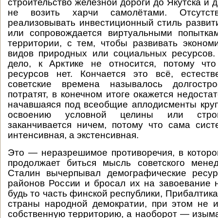
строительство железной дороги до Якутска и 
не возить харчи самолётами. Отсутст
реализовывать инвестиционный стиль развит
или сопровождается виртуальными попытка
территории, с тем, чтобы развивать эконом
видов природных или социальных ресурсов.
дело, к Арктике не относится, потому чт
ресурсов нет. Кончается это всё, естеств
советские времена называлось долгостро
потратят, в конечном итоге окажется недоста
начавшаяся под всеобщие аплодисменты кру
освоению условной целины или стро
заканчивается ничем, потому что сама сис
интенсивная, а экстенсивная.
Это — неразрешимое противоречия, в которо
продолжает биться мысль советского мене
Сталин вычерпывал демографические ресу
районов России и бросал их на завоевание 
будь то часть финской республики, Прибалтика
страны народной демократии, при этом не 
собственную территорию, а наоборот — изыма