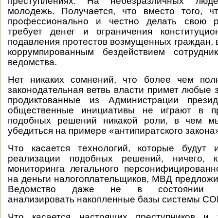
преступлениях. На небезразличных люд
молодежь. Получается, что вместо того, ч
профессионально и честно делать свою р
требует денег и ограничения конституци
подавления протестов возмущенных граждан,
коррумпированным бездействием сотрудни
ведомства.
Нет никаких сомнений, что более чем пол
законодательная ветвь власти примет любые 
продиктованные из Администрации презид
общественные инициативы не играют в пр
подобных решений никакой роли, в чем м
убедиться на примере «антипиратского закона
Что касается технологий, которые будут 
реализации подобных решений, ничего, к
мониторинга легального персонифицированн
на деньги налогоплательщиков, МВД предложит
Ведомство даже не в состоянии кв
анализировать накопленные базы системы СО
Что касается настоящих преступников и 