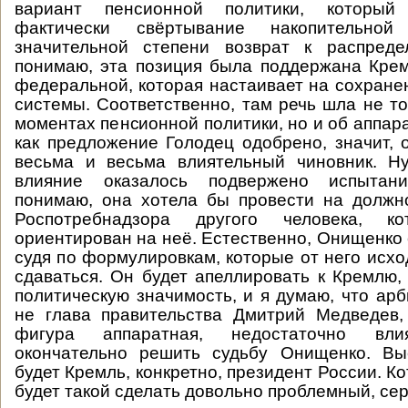
вариант пенсионной политики, который 
фактически свёртывание накопительн
значительной степени возврат к распреде
понимаю, эта позиция была поддержана Кре
федеральной, которая настаивает на сохране
системы. Соответственно, там речь шла не то
моментах пенсионной политики, но и об аппар
как предложение Голодец одобрено, значит, 
весьма и весьма влиятельный чиновник. Н
влияние оказалось подвержено испытан
понимаю, она хотела бы провести на должн
Роспотребнадзора другого человека, 
ориентирован на неё. Естественно, Онищенко 
судя по формулировкам, которые от него исхо
сдаваться. Он будет апеллировать к Кремлю,
политическую значимость, и я думаю, что арб
не глава правительства Дмитрий Медведев,
фигура аппаратная, недостаточно вли
окончательно решить судьбу Онищенко. Вы
будет Кремль, конкретно, президент России. К
будет такой сделать довольно проблемный, се