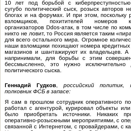
10 лет под борьбой с киберпреступностью
сугубо политический сыск, розыск авторов н
блогах и на форумах. И при этом, поскольку 
взломщиков, похитителей номеров к
организаторов Ddos-атак, в том числе по ком
никто не ловит, то Россия является таким «пи
для всего остального мира. Огромное количес
наши взломщики похищают номера кредитных
магазинов и шантажируют их владельцев. А 
напринимали, для борьбы с этим соверше
бессмысленно, это нужно исключительно 
политического сыска.
Геннадий Гудков
,
российский политик, 
полковник ФСБ в запасе:
Я сам в прошлом сотрудник оперативного п
работал с агентурой, курировал объекты или
было приобретать источники. Никаких 
оперативно-розыскными мероприятиями, с опе
связанной с Интернетом, с провайдерами, с ка