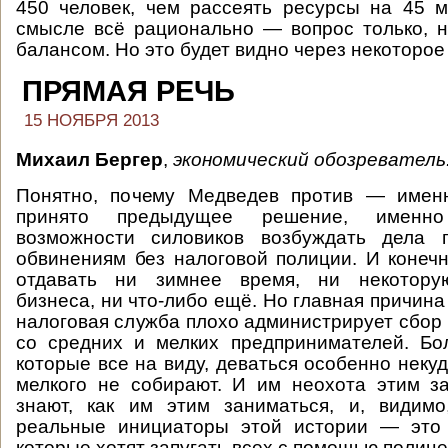
450 человек, чем рассеять ресурсы на 45 
смысле всё рационально — вопрос только, 
балансом. Но это будет видно через некоторое
ПРЯМАЯ РЕЧЬ
15 НОЯБРЯ 2013
Михаил Бергер
,
экономический обозреватель
Понятно, почему Медведев против — имен
принято предыдущее решение, именн
возможности силовиков возбуждать дела 
обвинениям без налоговой полиции. И конечн
отдавать ни зимнее время, ни некотору
бизнеса, ни что-либо ещё. Но главная причина 
налоговая служба плохо администрирует сбор 
со средних и мелких предпринимателей. Бо
которые все на виду, деваться особенно некуд
мелкого не собирают. И им неохота этим з
знают, как им этим заниматься, и, видим
реальные инициаторы этой истории — это 
которые хотят запугать всех с помощью полице