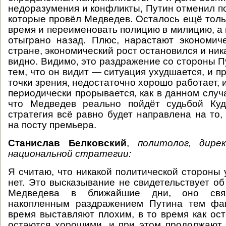
недоразумения и конфликты, Путин отменил п
которые провёл Медведев. Осталось ещё толь
время и переименовать полицию в милицию, а 
отыграно назад. Плюс, нарастают экономич
стране, экономический рост остановился и ник
видно. Видимо, это раздражение со стороны П
тем, что он видит — ситуация ухудшается, и пр
точки зрения, недостаточно хорошо работает, 
периодически прорывается, как в данном случ
что Медведев реально пойдёт судьбой Куд
стратегия всё равно будет направлена на то,
на посту премьера.
Станислав Белковский
,
политолог, дир
национальной стратегии:
Я считаю, что никакой политической стороны 
нет. Это высказывание не свидетельствует об
Медведева в ближайшие дни, оно связ
накопленным раздражением Путина тем фак
время выставляют плохим, в то время как ос
остаются хорошими, и при этом продолжают 