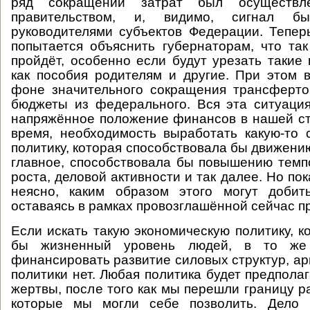
ряд сокращений затрат был осуществл
правительством, и, видимо, сигнал б
руководителями субъектов Федерации. Тепер
попытается объяснить губернаторам, что та
пройдёт, особенно если будут урезать такие
как пособия родителям и другие. При этом 
фоне значительного сокращения трансферто
бюджеты из федерального. Вся эта ситуаци
напряжённое положение финансов в нашей с
время, необходимость выработать какую-то
политику, которая способствовала бы движени
главное, способствовала бы повышению темп
роста, деловой активности и так далее. Но пок
неясно, каким образом этого могут добит
оставаясь в рамках провозглашённой сейчас п
Если искать такую экономическую политику, к
бы жизненный уровень людей, в то же
финансировать развитие силовых структур, арми
политики нет. Любая политика будет предпола
жертвы, после того как мы перешли границу р
которые мы могли себе позволить. Дело 