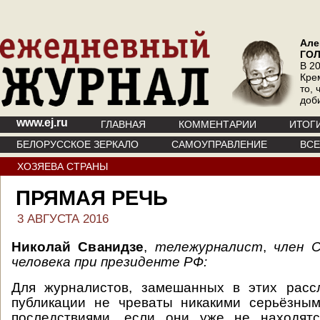
Але
ГО
В 20
Кре
то, 
доб
www.ej.ru
ГЛАВНАЯ
КОММЕНТАРИИ
ИТОГ
БЕЛОРУССКОЕ ЗЕРКАЛО
САМОУПРАВЛЕНИЕ
ВС
ХОЗЯЕВА СТРАНЫ
ПРЯМАЯ РЕЧЬ
3 АВГУСТА 2016
Николай Сванидзе
,
тележурналист
,
член 
человека при президенте РФ:
Для журналистов, замешанных в этих рассл
публикации не чреваты никакими серьёзны
последствиями, если они уже не находят