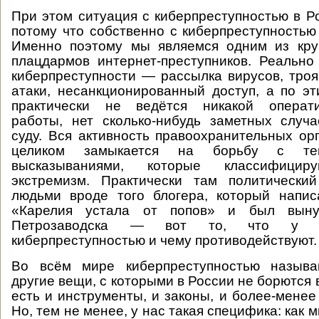
При этом ситуация с киберпреступностью в Р
потому что собственно с киберпреступностью 
Именно поэтому мы являемся одним из кр
плацдармов интернет-преступников. Реальн
киберпреступности — рассылка вирусов, троя
атаки, несанкционированный доступ, а по э
практически не ведётся никакой операти
работы, нет сколько-нибудь заметных случ
суду. Вся активность правоохранительных ор
целиком замыкается на борьбу с т
высказываниями, которые классифици
экстремизм. Практически там политически
людьми вроде того блогера, который напис
«Карелия устала от попов» и был вын
Петрозаводска — вот то, что у н
киберпреступностью и чему противодействуют.
Во всём мире киберпреступностью называ
другие вещи, с которыми в России не борются 
есть и инструменты, и законы, и более-менее
Но, тем не менее, у нас такая специфика: как