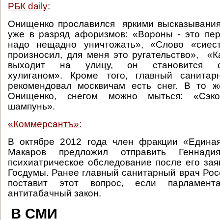
РБК daily
:
Онищенко прославился яркими высказывани
уже в разряд афоризмов: «Вороны - это пе
надо нещадно уничтожать», «Слово «сиес
произносил, для меня это ругательство», «К
выходит на улицу, он становится 
хулиганом». Кроме того, главный санита
рекомендовал москвичам есть снег. В то ж
Онищенко, снегом можно мыться: «Сэк
шампунь».
«Коммерсантъ»:
В октябре 2012 года член фракции «Едина
Макаров предложил отправить Геннад
психиатрическое обследование после его зая
Госдумы. Ранее главный санитарный врач Рос
поставит этот вопрос, если парламен
антитабачный закон.
В СМИ