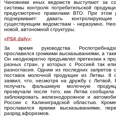
Чиновники иных ведомств выступают за с
системы контроля потребительской продукц
предусмотрено правилами ВТО. При этом 
подчеркивает: давать контролирующ
существующим ведомствам - неразумно. Нео
новой, автономной структуры.
«РБК daily»
:
За время руководства Роспотребнад
прославился громкими высказываниями, а такж
Он неоднократно предъявлял претензии к про
разных стран, у которых с Россией так ил
разногласия. Одним из последних запретов 
поставок молочной продукции из Литвы. 8 
заявил, что, несмотря на дружбу с Литвой,
получать фальшивую молочную продук
прозвучали после того, как Литва сообщила
заблокировать железнодорожное и автомоб
России с Калиниградской областью. Кром
прославился яркими высказываниями, пе
разряд афоризмов.