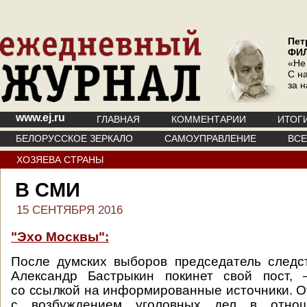
Пет
ФИ
«Не
С на
за 
www.ej.ru
ГЛАВНАЯ
КОММЕНТАРИИ
ИТОГ
БЕЛОРУССКОЕ ЗЕРКАЛО
САМОУПРАВЛЕНИЕ
ВС
ХОЗЯЕВА СТРАНЫ
В СМИ
15 СЕНТЯБРЯ 2016
"Эхо Москвы":
После думских выборов председатель следс
Александр Бастрыкин покинет свой пост,
со ссылкой на информированные источники. О
с возбуждением уголовных дел в отнош