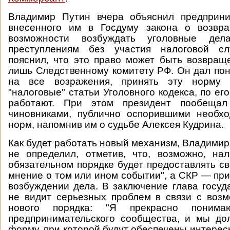
Владимир Путин вчера объяснил предприн
внесенного им в Госдуму закона о возвр
возможности возбуждать уголовные де
преступлениям без участия налоговой сл
пояснил, что это право может быть возвращ
лишь Следственному комитету РФ. Он дал поня
на все возражения, принять эту норму п
"налоговые" статьи Уголовного кодекса, по ег
работают. При этом президент пообещал 
чиновниками, публично оспорившими необхо
норм, напомнив им о судьбе Алексея Кудрина.
Как будет работать новый механизм, Владимир
не определил, отметив, что, возможно, на
обязательном порядке будет предоставлять 
мнение о том или ином событии", а СКР — пр
возбуждении дела. В заключение глава госуда
не видит серьезных проблем в связи с воз
нового порядка: "Я прекрасно понима
предпринимательского сообщества, и мы до
форму, при которой будут обеспечены интерес