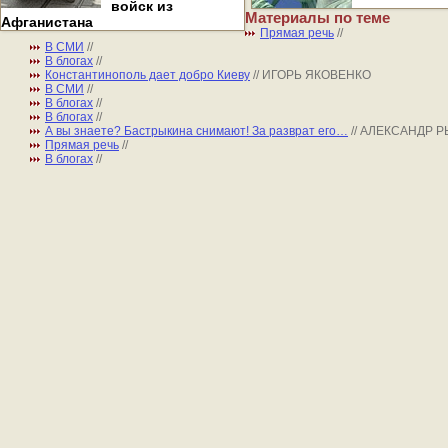
войск из
Материалы по теме
Афганистана
Прямая речь
//
В СМИ
//
В блогах
//
Константинополь дает добро Киеву
// ИГОРЬ ЯКОВЕНКО
В СМИ
//
В блогах
//
В блогах
//
А вы знаете? Бастрыкина снимают! За разврат его…
// АЛЕКСАНДР 
Прямая речь
//
В блогах
//