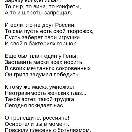
Заразу всякую искал.
То сыр, то вина, то конфеты,
А то и шпроты запрещал.
И если кто не друг России,
То сам пусть есть свой творожок,
Пусть заберет свои игрушки
И свой в бактериях горшок.
Еще был план один у Гены:
Заставить маски всех носить.
В своих мечтаньях сокровенных
Он грипп задумал победить.
К тому же маска умножает
Неотразимость женских глаз...
Такой эстет, такой трудяга
Сегодня покидает нас.
О трепещите, россияне!
Осиротели вы в момент.
Повсюду плесень с ботулизмом.