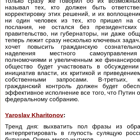
только сразу же говорил об их возможны
называл тех, кто должен быть ответстве
корректировку этих решений, и их воплощение
ни один человек из тех, кто пришел на о
послания, не остался без президентских
правительство, ни губернаторы, ни даже общ
теперь лежит сразу несколько ключевых задач
хочет повысить гражданскую сознатель
наделения местного самоуправления
полномочиями и увеличенным же финансиров
общество будет участвовать в обсуждении
инициатив власти, их критикой и приведением
собственными запросами. В-третьих, 
гражданский контроль должен будет обес
эффективное исполнение все того, что Путин 
федеральному собранию.
Yaroslav Kharitonov
:
Тренд дня: выхватить пол фразы из обр
интерпретировать в глупость сулящую росс
будущее. Очень много нытиков.