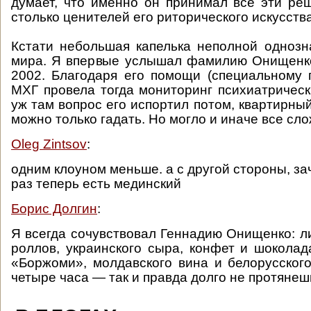
думает, что именно он принимал все эти ре
столько ценителей его риторического искусст
Кстати небольшая капелька неполной однозн
мира. Я впервые услышал фамилию Онищенко
2002. Благодаря его помощи (специальному 
МХГ провела тогда мониторинг психиатрическ
уж там вопрос его испортил потом, квартирный
можно только гадать. Но могло и иначе все слож
Oleg Zintsov
:
одним клоуном меньше. а с другой стороны, з
раз теперь есть мединский
Борис Долгин
:
Я всегда сочувствовал Геннадию Онищенко: л
роллов, украинского сыра, конфет и шоколад
«Боржоми», молдавского вина и белорусского
четыре часа — так и правда долго не протянеш