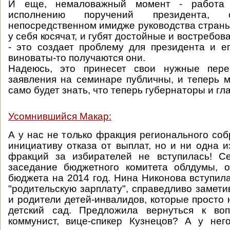
И еще, немаловажный момент - работа 
исполнению поручений президента, 
непосредственном имидже руководства страны,
у себя косячат, и губят достойные и востребо
- это создает проблему для президента и е
виноваты-то получаются они.
Надеюсь, это принесет свои нужные пере
заявления на семинаре публичны, и теперь 
само будет знать, что теперь губернаторы и гл
Усомнившийся Макар:
А у нас не только фракция регионального со
инициативу отказа от выплат, но и ни одна и
фракций за избирателей не вступилась! Се
заседание бюджетного комитета облдумы, о
бюджета на 2014 год. Нина Никонова вступил
"родительскую зарплату", справедливо замети
и родители детей-инвалидов, которые просто 
детский сад. Предложила вернуться к воп
коммунист, вице-спикер Кузнецов? А у нег