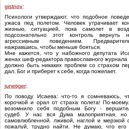
gistnov
:
Психологи утверждают, что подобное повед
ужаса пед полетом. Человек утрачивает ко
жизнью, ситуацией, пока самолет в возд
подсознательно этот контроль вернуть н
агрессивным поведением. Предварител
нажравшись, чтобы меньше бояться.
Мне кажется, что у набожного депутата Ис
женах шеф-редактора православного журнала 
должно быть никаких проблем со страхом пе
дал, Бог и приберет к себе, когда пожелает.
junetiger
:
По поводу Исаева: что-то я сомневаюсь, ч
корочкой и орал от страха полета! По-моему
возомнило себя подобным Богу - вершите
судеб. У нас вся Дума малоприятная, но
самовлюбленной. лживой, наглой и мерзкой 
пожалуй, трудно найти. Не думаю, что его