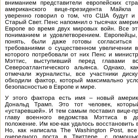
вниманием представители европейских ст
американского вице-президента Майкла
уверенно говорил о том, что США будут и
Старый Свет. Пенс напомнил о тысячах америк
Европе во время двух мировых войн. Все э
пониманием и удовлетворением. Европейцы,
понять, были даже готовы согласиться 
требованиями о существенном увеличении в
которого потребовали от них Пенс и минис
Мэттис, выступивший перед главами в
Североатлантического альянса. Однако, к
отмечали журналисты, все участники диску
обходили фактор, который максимально усл
безопасностью в Европе и мире.
У этого фактора есть имя – новый америк
Дональд Трамп. Это тот человек, котор
«устаревшей». И тем самым поставил вице-п
главу военного ведомства Мэттиса в д
положение. Им кое-как удалось восстановить 
Но, как написала The Washington Post, вс
очередного поста в Твиттере, с помощь