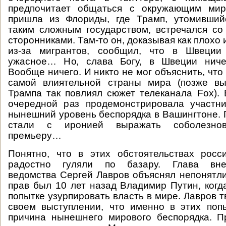
предпочитает общаться с окружающим мир
пришла из Флориды, где Трамп, утомивший
таким сложным государством, встречался с
сторонниками. Там-то он, доказывая как плохо 
из-за мигрантов, сообщил, что в Швеции
ужасное… Но, слава Богу, в Швеции ниче
Вообще ничего. И никто не мог объяснить, что
самой влиятельной страны мира (позже вы
Трампа так повлиял сюжет телеканала Fox). 
очередной раз продемонстрировала участн
нынешний уровень беспорядка в Вашингтоне.
стали с иронией выражать соболезнов
премьеру…
Понятно, что в этих обстоятельствах росс
радостно гуляли по базару. Глава внеш
ведомства Сергей Лавров объяснял непонятли
прав был 10 лет назад Владимир Путин, когд
попытке узурпировать власть в мире. Лавров 
своем выступлении, что именно в этих поп
причина нынешнего мирового беспорядка. П