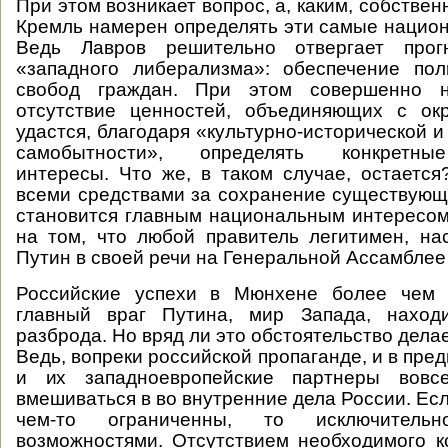
При этом возникает вопрос, а, каким, собствен
Кремль намерен определять эти самые нацио
Ведь Лавров решительно отвергает прог
«западного либерализма»: обеспечение пол
свобод граждан. При этом совершенно не
отсутствие ценностей, объединяющих с о
удастся, благодаря «культурно-исторической 
самобытности», определять конкретны
интересы. Что же, в таком случае, остается
всеми средствами за сохранение существующ
становится главным национальным интересом
на том, что любой правитель легитимен, н
Путин в своей речи на Генеральной Ассамблее
Российские успехи в Мюнхене более чем 
главный враг Путина, мир Запада, наход
разброда. Но вряд ли это обстоятельство дела
Ведь, вопреки российской пропаганде, и в пр
и их западноевропейские партнеры вовс
вмешиваться в во внутренние дела России. Ес
чем-то ограниченны, то исключительн
возможностями. Отсутствием необходимого к