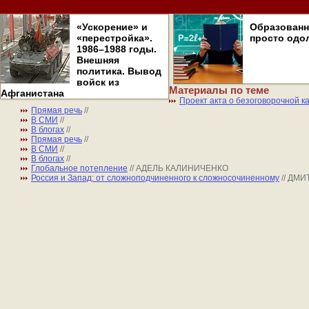
«Ускорение» и
Образован
«перестройка».
просто одо
1986–1988 годы.
Внешняя
политика. Вывод
войск из
Материалы по теме
Афганистана
Проект акта о безоговорочной 
Прямая речь
//
В СМИ
//
В блогах
//
Прямая речь
//
В СМИ
//
В блогах
//
Глобальное потепление
// АДЕЛЬ КАЛИНИЧЕНКО
Россия и Запад: от сложноподчиненного к сложносочиненному
// ДМ