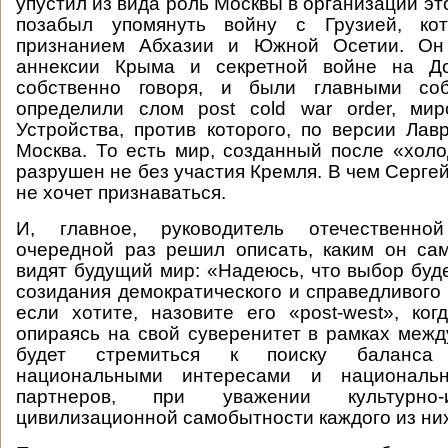
упустил из вида роль Москвы в организации эт
позабыл упомянуть войну с Грузией, кот
признанием Абхазии и Южной Осетии. Он
аннексии Крыма и секретной войне на До
собственно говоря, и были главными соб
определили слом post cold war order, мир
Устройства, против которого, по версии Лав
Москва. То есть мир, созданный после «хол
разрушен не без участия Кремля. В чем Серге
не хочет признаваться.
И, главное, руководитель отечественно
очередной раз решил описать, каким он са
видят будущий мир: «Надеюсь, что выбор буде
созидания демократического и справедливого 
если хотите, назовите его «post-west», ког
опираясь на свой суверенитет в рамках межд
будет стремиться к поиску баланса
национальными интересами и националь
партнеров, при уважении культурно-
цивилизационной самобытности каждого из ни