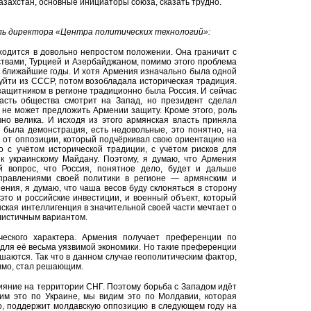
азахстан, основные инициаторы союза, сказать трудно.
ь директора «Центра политических технологий»:
ходится в довольно непростом положении. Она граничит с
твами, Турцией и Азербайджаном, помимо этого проблема
в ближайшие годы. И хотя Армения изначально была одной
 уйти из СССР, потом возобладала историческая традиция.
защитником в регионе традиционно была Россия. И сейчас
часть общества смотрит на Запад, но президент сделал
 не может предложить Армении защиту. Кроме этого, роль
но велика. И исходя из этого армянская власть приняла
 была демонстрация, есть недовольные, это понятно, на
 от оппозиции, который подчёркивал свою ориентацию на
о с учётом исторической традиции, с учётом рисков для
 к украинскому Майдану. Поэтому, я думаю, что Армения
й вопрос, что Россия, понятное дело, будет и дальше
правлениями своей политики в регионе — армянским и
ения, я думаю, что чаша весов буду склоняться в сторону
это и российские инвестиции, и военный объект, который
нская интеллигенция в значительной своей части мечтает о
алистичным вариантом.
ческого характера. Армения получает преференции по
о для её весьма уязвимой экономики. Но такие преференции
ашаются. Так что в данном случае геополитическим фактор,
димо, стал решающим.
ияние на территории СНГ. Поэтому борьба с Западом идёт
дим это по Украине, мы видим это по Молдавии, которая
его, поддержит молдавскую оппозицию в следующем году на