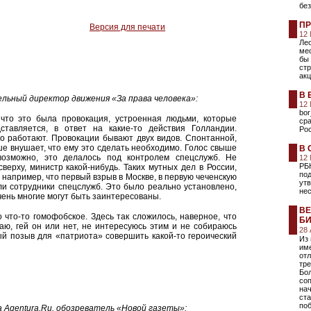
без
ПР
Версия для печати
12
Лео
ме
бы 
ст
акц
В 
льный директор движения «За права человека»:
12
bor
что это была провокация, устроенная людьми, которые
сра
тавляется, в ответ на какие-то действия Голландии.
Ро
то работают. Провокации бывают двух видов. Спонтанной,
ше внушает, что ему это сделать необходимо. Голос свыше
В 
возможно, это делалось под контролем спецслужб. Не
12
РБ
сверху, министр какой-нибудь. Таких мутных дел в России,
под
, например, что первый взрыв в Москве, в первую чеченскую
ут
или сотрудники спецслужб. Это было реально установлено,
не
чень многие могут быть заинтересованы.
ВЕ
что-то гомофобское. Здесь так сложилось, наверное, что
БИ
аю, гей он или нет, не интересуюсь этим и не собираюсь
28
ый позыв для «патриота» совершить какой-то героический
Из
име
отл
тре
Бо
соп
на
ста
поб
а
Agentura.Ru
, обозреватель
«Новой газеты»: