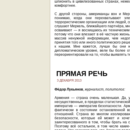
шпионить в цивилизованных странах, нежел
комфортнее.
С другой стороны, американцы вон и Мер
понимаю, когда они перехватывают эл
террористические организации или людей, с
слушают Меркель, ближайшего партнёра, мне
осваивают — я восхищаюсь их техническим 
потому что они влезают в её частную жизн
массив ненужной информации, чем недоп
принятия того или иного политического реш
к нашим. Мне кажется, лучше бы они н
дипломатическом уровне, вели бы более о
переориентировали на то, чтобы выявлять те
ПРЯМАЯ РЕЧЬ
3 ДЕКАБРЯ 2013
Фёдор Лукьянов
,
журналист, политолог:
Армения — страна очень маленькая. Да, у
несущественные, в пределах статистической
императив — императив безопасности. Арм
фактически в состоянии остановленной в
отношений. Страна во многом изолирован
безопасности, которые ей может и хочет
заинтересованного в том, чтобы брать на с
Поэтому всё остальное, в том числе какие