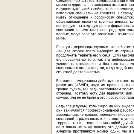
Соединённых Штатов, Великобритании и кого
мировая держава, пытающаяся оказывать как
и существуют, чтобы собирать информацию,
используя специальные средства. Поэтому,
иметь отношение к российским спецслужб
общемировая практика крупных держав, 
претендуют на ведущую роль в формировании
состоянии заниматься такого рода деятельн
первых, могут себе это позволить, во-вторы
мире.
Если уж американцы сделали это событие д
Зайцева скорее всего выдворят из стран
продолжать терпеть его у себя. Если бы они
его посадили до того, как эта информация
усложнять отношения, и без того напряж
связанные с американцами, когда людей це
скрытной деятельностью.
Возможно, американцы действуют в ответ н
развитию (USAID), когда им пришлось свер
трудно судить, мы ведь располагаем тольк
стороны. Поэтому есть два варианта: ил
случае, или её не было и это просто пропага
Ведь спецслужбы, коль скоро на них выдел
они занимаются профессиональной работой.
американцах не говорю, переориентировали
связанной с радикальным исламом, с угроз
террора, так и с точки зрения любой другой
но я лично не вижу, почему это должно б
Америка противником номер один, мы и п