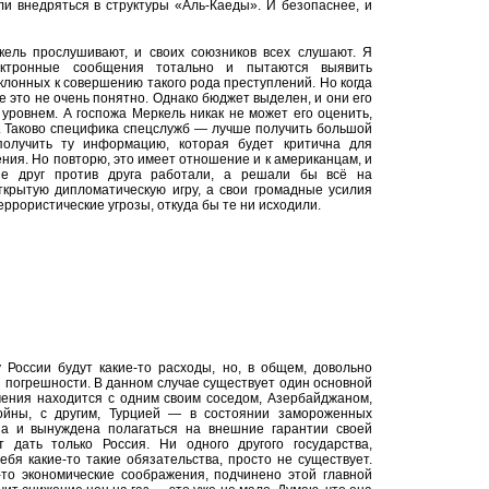
и внедряться в структуры «Аль-Каеды». И безопаснее, и
кель прослушивают, и своих союзников всех слушают. Я
ектронные сообщения тотально и пытаются выявить
клонных к совершению такого рода преступлений. Но когда
 это не очень понятно. Однако бюджет выделен, и они его
уровнем. А госпожа Меркель никак не может его оценить,
ь. Таково специфика спецслужб — лучше получить большой
олучить ту информацию, которая будет критична для
ения. Но повторю, это имеет отношение и к американцам, и
е друг против друга работали, а решали бы всё на
ткрытую дипломатическую игру, а свои громадные усилия
ррористические угрозы, откуда бы те ни исходили.
 России будут какие-то расходы, но, в общем, довольно
 погрешности. В данном случае существует один основной
ения находится с одним своим соседом, Азербайджаном,
ойны, с другим, Турцией — в состоянии замороженных
а и вынуждена полагаться на внешние гарантии своей
 дать только Россия. Ни одного другого государства,
ебя какие-то такие обязательства, просто не существует.
-то экономические соображения, подчинено этой главной