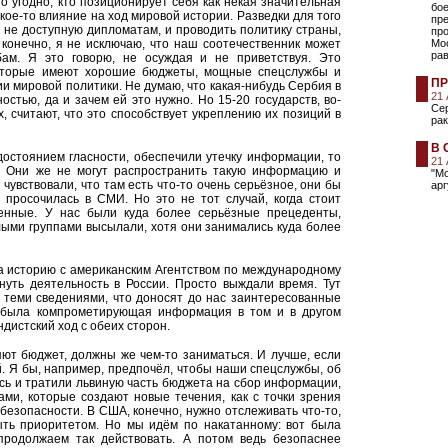
 угодно, кто позиционирует себя как некая значительная
бо
ое-то влияние на ход мировой истории. Разведки для того
пр
 не доступную дипломатам, и проводить политику страны,
про
 конечно, я не исключаю, что наш соотечественник может
Мос
ра
ам. Я это говорю, не осуждая и не приветствуя. Это
которые имеют хорошие бюджеты, мощные спецслужбы и
ПР
 мировой политики. Не думаю, что какая-нибудь Сербия в
21
остью, да и зачем ей это нужно. Но 15-20 государств, во-
Сер
х, считают, что это способствует укреплению их позиций в
рак
В 
остоянием гласности, обеспечили утечку информации, то
21
ы. Они же не могут распространить такую информацию и
"М
 чувствовали, что там есть что-то очень серьёзное, они бы
арг
 просочилась в СМИ. Но это не тот случай, когда стоит
енные. У нас были куда более серьёзные прецеденты,
лыми группами высылали, хотя они занимались куда более
а историю с американским Агентством по международному
нуть деятельность в России. Просто выждали время. Тут
о теми сведениями, что доносят до нас заинтересованные
и была компрометирующая информация в том и в другом
ндистский ход с обеих сторон.
яют бюджет, должны же чем-то заниматься. И лучше, если
 Я бы, например, предпочёл, чтобы наши спецслужбы, об
сь и тратили львиную часть бюджета на сбор информации,
ами, которые создают новые течения, как с точки зрения
 безопасности. В США, конечно, нужно отслеживать что-то,
ыть приоритетом. Но мы идём по накатанному: вот была
родолжаем так действовать. А потом ведь безопаснее