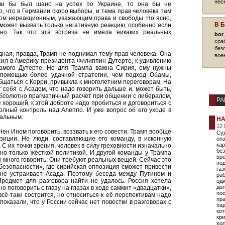
нес
сли бы был шанс на успех по Украине, то она бы не
о, что в Германии скоро выборы, и тема прав человека там
ком нереакционным, уважающим права и свободы. Но ясно,
В 
 может вызвать только негативную реакцию, особенно если
но. Так что эта встреча не имела никаких реальных
bor
сра
без
дная, правда, Трамп не поднимал тему прав человека. Она
вое
сил в Америку президента Филиппин Дутерте, к удивлению
 самого Дутерте. Но для Трампа важна Сирия, ему нужны
с помощью более удачной стратегии, чем подход Обамы,
общаться с Керри, привыкла к многолетним переговорам. На
т себя с Асадом, что надо говорить дальше и, может быть,
абсолютно прагматичный расчёт при общении с либералом,
РА
е хороший, к этой доброте надо пробиться и договориться с
олный контроль над Алеппо. И уже вопрос об его уходе в
уальным.
НА
12 
Чен Ином поговорить, воззвать к его совести. Трамп вообще
Суд
озиции. Но люди, составляющие его команду, в исконную
опа
ка
. С их точки зрения, человек в силу греховности изначально
без
ожно только жёсткой политикой. И другой команды у Трампа
вр
ы много говорить. Они требуют реальных вещей. Сейчас это
под
 безопасности», где сирийская оппозиция сможет привести
газ
, не устраивает Асада. Поэтому беседа между Путином и
раб
Предмет для разговора найти не удалось. Россия хотела
оди
дол
о поговорить с глазу на глазах в ходе саммит «двадцатки»,
пос
 всё-таки состоится, но относиться к её перспективам надо
пр
оказали, что у России сейчас нет повестки в разговорах с
пар
кот
кр
хол