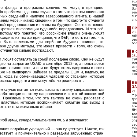
еще
год
ные фонды и программы конечно же могут, в принципе,
бо
Но проблема в данном случае в том, что фактом шпионажа
зе
тных сведений и наличие завербованного агента. В нашей
пы
сп
йнем мере, никаких сведений о том, что какого-то студента
 всё предположения и планы на будущее. Соответственно,
ПР
секретная информация куда-либо передавалась. И это всё,
28
 потому что понятно, что российские власти очень любят
Абб
сходить из тех же принципов, что ФБР, то есть из того, что
от
т быть полезными для вербовки будущих шпионов, то,
бол
ко другие методы, это может привести к тому, что очень
студентов сильно пострадают.
В 
28
и любят оставлять за собой последнее слово. Они не будут
ТА
мо
ию на закрытие USAID в сентябре 2012-го, а попытаются
ист
акие возможности, и они не будут столь сдержаны в своих
лаб
даже не выдворили Зайцева за пределы США и, видимо, не
Ни
а: когда ты обмениваешься ударами со странами, которые
рсенал средств и они могут жёстче реагировать.
ВЕ
ЗА
ном случае пытается использовать тактику сдерживания: мы
21
 работающие по этому направлению или в этой конкретной
У 
. Проблема в том, что эта тактика не очень работает с
дос
 властями, которые воспринимают событие как выход в
гл
в х
ответить максимально жёстко.
ЛНР
тяж
эт
ной думы, генерал-лейтенант ФСБ в отставке:
201
св
Фе
ования подобных учреждений — она существует. Ничего, как
что
ествует и применительно к разведкам зарубежных стран,
на 