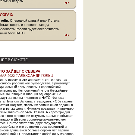
кольких недель.
БЛОГАХ:
_odin
: Очередной хитрый план Путина
ботал: теперь и с северо-запада
опасность России будет обеспечивать
нный блок НАТО
НЕЕ В СЮЖЕТЕ
ТО ЗАЙДЕТ С СЕВЕРА
АЛЕКСАНДР ГОЛЬЦ
МАЯ 2022 //
я по всему, в эти дни случится то, чего так
салось российское руководство. Произойдет
рдинальный слом системы европейской
опасности. Нет сомнений, что в ближайшее
емя Финляндия и Швеция одновременно
адут заявки на членство в НАТО. Финская
ета Helsingin Sanomat утверждает: «Обе страны
отают над тем, чтобы их заявки были поданы в
н и тот же день». Финские президент и премьер
жны заявить об этом 12 мая. А через три дня
ле этого о решении вступить в альянс объявит
авящая в Швеции социал-демократическая
тия. Нейтралитет этих двух государств,
орые блюли его во время всех перипетий и
изисов длившейся больше сорока лет первой
одной войны, представлял собой одну из основ