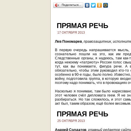
Поделиться…
ПРЯМАЯ РЕЧЬ
17 ОКТЯБРЯ 2013
Лев Пономарев
,
правозащитник, исполните
В первую очередь напрашивается мысль, 
сознательно пошли на это, как им предс
Следственные органы, я надеюсь, там как-
когда некоему «патриоту» России голос свы
тут, как вы понимаете, фигура речи. А 
обязательно, чтобы этим руководил кто-то 
особенно в 90-е годы, было полно. Известно
войну, подготовила группа, в которую вход
поэтому надо понимать, что в провокациях о
Насколько я понимаю, там было нарисовано 
этот человек счёл дипломата геем. Я не зн
разбираться. Но так сложилось, и этот сам
акт был, таким образом, ещё более весомым.
ПРЯМАЯ РЕЧЬ
25 ОКТЯБРЯ 2013
Андрей Солдатов
,
главный редактор сайт