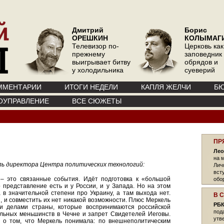
Дмитрий
Борис
ОРЕШКИН
КОЛЫМАГ
Телевизор по-
Церковь как
прежнему
заповедник
выигрывает битву
обрядов и
у холодильника
суеверий
ММЕНТАРИИ
ИТОГИ НЕДЕЛИ
КАПЛЯ ЖЕЛЧИ
БЮ
ОУПРАВЛЕНИЕ
ВСЕ СЮЖЕТЫ
ПР
Лео
на 
ь директора Центра политических технологий:
Лич
вст
 – это связанные события. Идёт подготовка к «большой
обо
о представление есть и у России, и у Запада. Но на этом
 в значительной степени про Украину, а там выхода нет.
В 
 и совместить их нет никакой возможности. Плюс Меркель
РБК
и делами страны, которые воспринимаются российской
под
альных меньшинств в Чечне и запрет Свидетелей Иеговы.
утв
т о том, что Меркель понимала: по внешнеполитическим