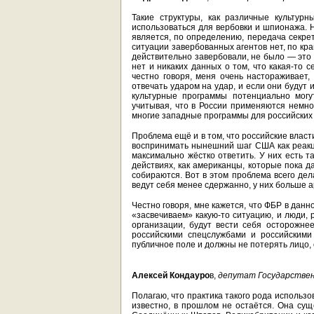
Такие структуры, как различные культур
использоваться для вербовки и шпионажа. 
является, по определению, передача секре
ситуации завербованных агентов нет, по кра
действительно завербовали, не было — это
нет и никаких данных о том, что какая-то 
честно говоря, меня очень настораживает,
отвечать ударом на удар, и если они будут и
культурные программы потенциально могу
учитывая, что в России применяются немнож
многие западные программы для российских 
Проблема ещё и в том, что российские власт
воспринимать нынешний шаг США как реакц
максимально жёстко ответить. У них есть т
действиях, как американцы, которые пока 
собираются. Вот в этом проблема всего дел
ведут себя менее сдержанно, у них больше а
Честно говоря, мне кажется, что ФБР в дан
«засвечиваем» какую-то ситуацию, и люди,
организации, будут вести себя осторожнее
российскими спецслужбами и российскими
публичное поле и должны не потерять лицо, 
Алексей Кондауро
в,
депутат Государствен
Полагаю, что практика такого рода использ
известно, в прошлом не остаётся. Она сущ