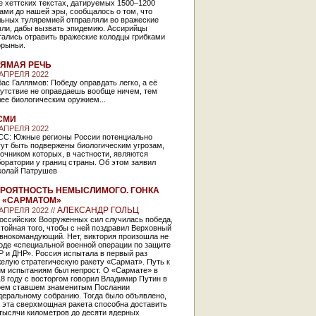
 хеттских текстах, датируемых 1500–1200
ами до нашей эры, сообщалось о том, что
льных туляремией отправляли во вражеские
мли, дабы вызвать эпидемию. Ассирийцы
тались отравить вражеские колодцы грибками
орыньи.
ЯМАЯ РЕЧЬ
 АПРЕЛЯ 2022
ас Галлямов: Победу оправдать легко, а её
сутствие не оправдаешь вообще ничем, тем
ее биологическим оружием...
СМИ
 АПРЕЛЯ 2022
СС: Южные регионы России потенциально
гут быть подвержены биологическим угрозам,
очником которых, в частности, являются
оратории у границ страны. Об этом заявил
колай Патрушев
РОЯТНОСТЬ НЕМЫСЛИМОГО. ГОНКА
 «САРМАТОМ»
АЛЕКСАНДР ГОЛЬЦ
 АПРЕЛЯ 2022 //
российских Вооруженных сил случилась победа,
тойная того, чтобы с ней поздравил Верховный
авнокомандующий. Нет, виктория произошла не
оде «специальной военной операции по защите
 и ДНР». Россия испытала в первый раз
елую стратегическую ракету «Сармат». Путь к
им испытаниям был непрост. О «Сармате» в
8 году с восторгом говорил Владимир Путин в
оем ставшем знаменитым Послании
деральному собранию. Тогда было объявлено,
 эта сверхмощная ракета способна доставить
тысячи километров до десяти ядерных