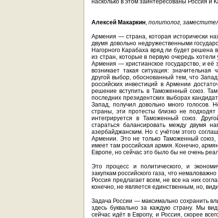
насколько в этом заинтересованы Россия и К
Алексей Макаркин
,
политолог, заместител
Армения — страна, которая исторически на
двумя довольно недружественными государс
Нагорного Карабаха вряд ли будет решена 
из стран, которые в первую очередь хотели
Армения — христианское государство, и её 
возникает такая ситуация: значительная 
другой выбор, обоснованный тем, что Запад
российских инвестиций в Армении достаточ
решение вступить в Таможенный союз. Там
последних президентских выборах кандидат
Запад, получил довольно много голосов. Н
страны, эти протесты близко не подходят
интегрируется в Таможенный союз. Друго
стараться балансировать между двумя на
азербайджанским. Но с учётом этого соглаш
Армении. Это не только Таможенный союз, 
имеет там российская армия. Конечно, армя
Европе, но сейчас это было бы не очень ре
Это процесс и политического, и экономи
закупкам российского газа, что немаловажн
Россия предлагает всем, не все на них согл
конечно, не является единственным, но, ви
Задача России — максимально сохранить вл
здесь буквально за каждую страну. Мы ви
сейчас идёт в Европу, и Россия, скорее вс