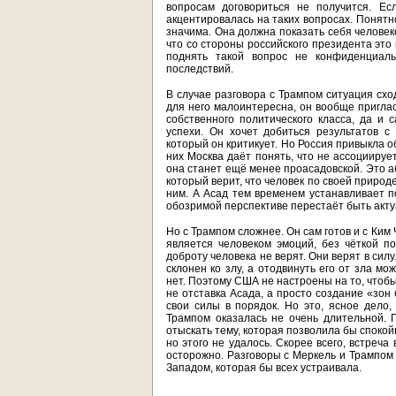
вопросам договориться не получится. Е
акцентировалась на таких вопросах. Понятн
значима. Она должна показать себя челове
что со стороны российского президента это
поднять такой вопрос не конфиденциаль
последствий.
В случае разговора с Трампом ситуация схо
для него малоинтересна, он вообще пригла
собственного политического класса, да и
успехи. Он хочет добиться результатов 
который он критикует. Но Россия привыкла 
них Москва даёт понять, что не ассоциируе
она станет ещё менее проасадовской. Это 
который верит, что человек по своей природ
ним. А Асад тем временем устанавливает п
обозримой перспективе перестаёт быть акт
Но с Трампом сложнее. Он сам готов и с Ким 
является человеком эмоций, без чёткой п
доброту человека не верят. Они верят в силу
склонен ко злу, а отодвинуть его от зла м
нет. Поэтому США не настроены на то, чтоб
не отставка Асада, а просто создание «зон
свои силы в порядок. Но это, ясное дело
Трампом оказалась не очень длительной. 
отыскать тему, которая позволила бы спокойн
но этого не удалось. Скорее всего, встреча
осторожно. Разговоры с Меркель и Трампом п
Западом, которая бы всех устраивала.