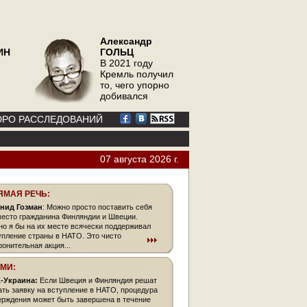
Александр
ИН
ГОЛЬЦ
В 2021 году
Кремль получил
то, чего упорно
добивался
РО РАССЛЕДОВАНИЙ
07 августа 2026 г.
ЯМАЯ РЕЧЬ:
нид Гозман
: Можно просто поставить себя
место гражданина Финляндии и Швеции.
но я бы на их месте всячески поддерживал
упление страны в НАТО. Это чисто
ронительная акция...
СМИ:
-Украина:
Если Швеция и Финляндия решат
ать заявку на вступление в НАТО, процедура
ерждения может быть завершена в течение