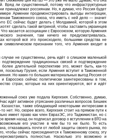
чит снижение цен на газ — это уже не мало. Думаю, что она
ий. Вряд ли существенный, потому что инфраструктурные
ени принадлежат россиянам. Но, я думаю, что Россия будет
римере Армении продемонстрировать выгоды интеграции,
енам Таможенного союза, что иметь с ней дело — значит
что ЕС сейчас будет делать с Молдавией, которой в этом
ахотят сделать такой витриной, чтобы заставить украинцев
ли. Что касается ассоциации с Евросоюзом, которую Армения
ческого значения, там ничего не предусматривалась.
ках которой всё это происходило, большими средства не
ом символическом признании того, что Армения входит в
 случае не существенны, речь идёт о слишком маленькой
 — подтверждение традиционных связей и подтверждение
 более длительной перспективе это, может быть, как-то
я, поскольку Грузия, если Армения вступит в Таможенной
лияния. Но каких-то больших материальных выгод Россия от
, и Евросоюз сейчас политически заинтересованы в том,
чество стран, которые на них ориентируются, вот и идёт
моженный союз уже подала Киргизия. Собственно, думаю,
сейчас идёт активное утрясание различных вопросов. Бешкек
и, Казахстан, также обладающий некоторыми интересами в
-то нет. Но, скорее всего, Киргизия стоит на прямом пути к
ьно имеет право как член ЕвразЭС, это Таджикистан, но с
ое время назад он подписал договор о вступлении в ВТО на
евозможным его участие в чем бы то ни было. То есть
рана, отказавшись почти от любой защиты своего рынка, по
ого, чтобы сейчас присоединится к Таможенному союзу, эту
пересматривать полностью. Насколько это возможно и