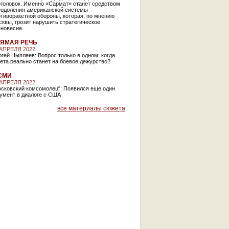
еголовок. Именно «Сармат» станет средством
еодоления американской системы
тиворакетной обороны, которая, по мнению
квы, грозит нарушить стратегическое
вновесие.
ЯМАЯ РЕЧЬ
 АПРЕЛЯ 2022
гей Цыпляев: Вопрос только в одном: когда
ета реально станет на боевое дежурство?
СМИ
 АПРЕЛЯ 2022
осковский комсомолец": Появился еще один
умент в диалоге с США
все материалы сюжета