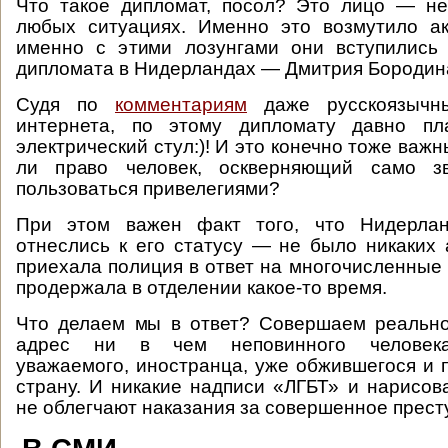
Что такое дипломат, посол? Это лицо — не
любых ситуациях. Именно это возмутило а
именно с этими лозунгами они вступились
дипломата в Нидерландах — Дмитрия Бородин
Судя по
комментариям
даже русскоязычны
интернета, по этому дипломату давно пл
электрический стул:)! И это конечно тоже важ
ли право человек, оскверняющий само зв
пользоваться привелегиями?
При этом важен факт того, что Нидерла
отнеслись к его статусу — не было никаких 
приехала полиция в ответ на многочисленные
продержала в отделении какое-то время.
Что делаем мы в ответ? Совершаем реально
адрес ни в чем неповинного человека,
уважаемого, иностранца, уже обжившегося и
страну. И никакие надписи «ЛГБТ» и нарисо
не облегчают наказания за совершенное прест