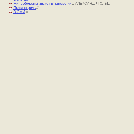
Минообороны играет в наперстки
// АЛЕКСАНДР ГОЛЬЦ
Прямая речь
//
В СМИ
//