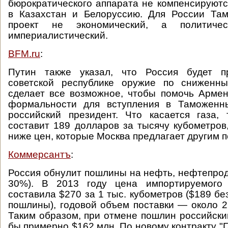
бюрократического аппарата не компенсируютс
в Казахстан и Белоруссию. Для России Т
проект не экономический, а политиче
империалистический.
BFM.ru
:
Путин также указал, что Россия будет п
советской республике оружие по сниженн
сделает все возможное, чтобы помочь Арме
формальности для вступления в Таможенн
российский президент. Что касается газа,
составит 189 долларов за тысячу кубометров
ниже цен, которые Москва предлагает другим п
Коммерсантъ
:
Россия обнулит пошлины на нефть, нефтепроду
30%). В 2013 году цена импортируемого
составила $270 за 1 тыс. кубометров ($189 бе
пошлины), годовой объем поставки — около 2
Таким образом, при отмене пошлин российск
бы примерно $162 млн. По новому контракту "