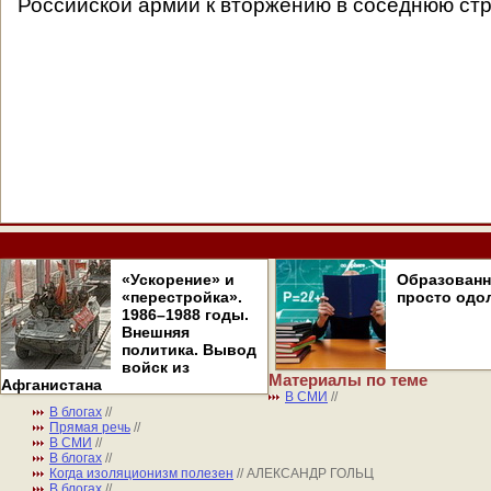
Российской армии к вторжению в соседнюю стр
«Ускорение» и
Образован
«перестройка».
просто одо
1986–1988 годы.
Внешняя
политика. Вывод
войск из
Материалы по теме
Афганистана
В СМИ
//
В блогах
//
Прямая речь
//
В СМИ
//
В блогах
//
Когда изоляционизм полезен
// АЛЕКСАНДР ГОЛЬЦ
В блогах
//