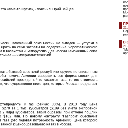
бо
пр
это какие-то шутки», - пояснил Юрий Зайцев.
про
Мос
ра
ПР
21
Сер
рак
В 
мически Таможенный союз России не выгоден — уступки в
21
ь брать на себя затраты на содержание бюрократического
"М
а в Казахстан и Белоруссию. Для России Таможенный союз
арг
, точнее — империалистический.
давать бывшей советской республике оружие по сниженным
тобы помочь Армении завершить все формальности для
сийский президент. Что касается газа, то его стоимость
в, что существенно ниже цен, которые Москва предлагает
фтепродукты и газ (сейчас 30%). В 2013 году цена
 $270 за 1 тыс. кубометров ($189 без учета экспортной
о 2 млрд кубометров. Таким образом, при отмене пошлин
 $162 млн. По новому контракту "Газпром" обеспечит
 газа (это годовая потребность Армении), цена которого
занной к ценообразованию на газ в России.