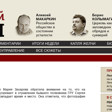
Алексей
Борис
МАКАРКИН
КОЛЫМАГ
Российское
Церковь как
общество в
заповедник
состоянии
обрядов и
усталости
суеверий
ММЕНТАРИИ
ИТОГИ НЕДЕЛИ
КАПЛЯ ЖЕЛЧИ
БЮ
ОУПРАВЛЕНИЕ
ВСЕ СЮЖЕТЫ
ПР
Лео
на 
Лич
вст
и Мария Захарова обратила внимание на то, что на
обо
дозревает в отравлении бывшего полковника ГРУ Сергея
овпадает время и место. Она отметила, что фотографии
В 
РБК
под
утв