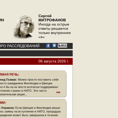
Сергей
ИН
МИТРОФАНОВ
Иногда на острые
ответы решается
только внутреннее
«я»
РО РАССЛЕДОВАНИЙ
06 августа 2026 г.
ЯМАЯ РЕЧЬ:
нид Гозман
: Можно просто поставить себя
место гражданина Финляндии и Швеции.
но я бы на их месте всячески поддерживал
упление страны в НАТО. Это чисто
ронительная акция...
СМИ:
-Украина:
Если Швеция и Финляндия решат
ать заявку на вступление в НАТО, процедура
ерждения может быть завершена в течение