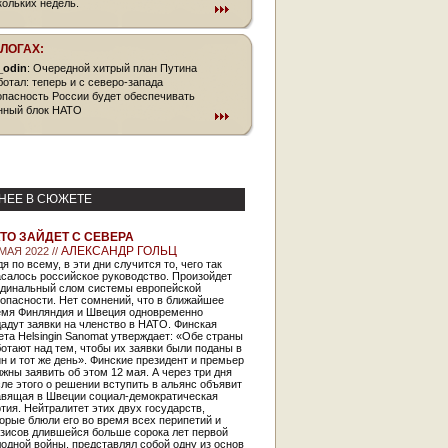
кольких недель.
БЛОГАХ:
_odin
: Очередной хитрый план Путина
ботал: теперь и с северо-запада
опасность России будет обеспечивать
нный блок НАТО
НЕЕ В СЮЖЕТЕ
ТО ЗАЙДЕТ С СЕВЕРА
АЛЕКСАНДР ГОЛЬЦ
МАЯ 2022 //
я по всему, в эти дни случится то, чего так
салось российское руководство. Произойдет
рдинальный слом системы европейской
опасности. Нет сомнений, что в ближайшее
емя Финляндия и Швеция одновременно
адут заявки на членство в НАТО. Финская
ета Helsingin Sanomat утверждает: «Обе страны
отают над тем, чтобы их заявки были поданы в
н и тот же день». Финские президент и премьер
жны заявить об этом 12 мая. А через три дня
ле этого о решении вступить в альянс объявит
авящая в Швеции социал-демократическая
тия. Нейтралитет этих двух государств,
орые блюли его во время всех перипетий и
изисов длившейся больше сорока лет первой
одной войны, представлял собой одну из основ