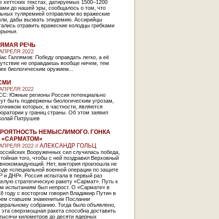
 хеттских текстах, датируемых 1500–1200
ами до нашей эры, сообщалось о том, что
льных туляремией отправляли во вражеские
мли, дабы вызвать эпидемию. Ассирийцы
тались отравить вражеские колодцы грибками
орыньи.
ЯМАЯ РЕЧЬ
 АПРЕЛЯ 2022
ас Галлямов: Победу оправдать легко, а её
сутствие не оправдаешь вообще ничем, тем
ее биологическим оружием...
СМИ
 АПРЕЛЯ 2022
СС: Южные регионы России потенциально
гут быть подвержены биологическим угрозам,
очником которых, в частности, являются
оратории у границ страны. Об этом заявил
колай Патрушев
РОЯТНОСТЬ НЕМЫСЛИМОГО. ГОНКА
 «САРМАТОМ»
АЛЕКСАНДР ГОЛЬЦ
 АПРЕЛЯ 2022 //
российских Вооруженных сил случилась победа,
тойная того, чтобы с ней поздравил Верховный
авнокомандующий. Нет, виктория произошла не
оде «специальной военной операции по защите
 и ДНР». Россия испытала в первый раз
елую стратегическую ракету «Сармат». Путь к
им испытаниям был непрост. О «Сармате» в
8 году с восторгом говорил Владимир Путин в
оем ставшем знаменитым Послании
деральному собранию. Тогда было объявлено,
 эта сверхмощная ракета способна доставить
тысячи километров до десяти ядерных