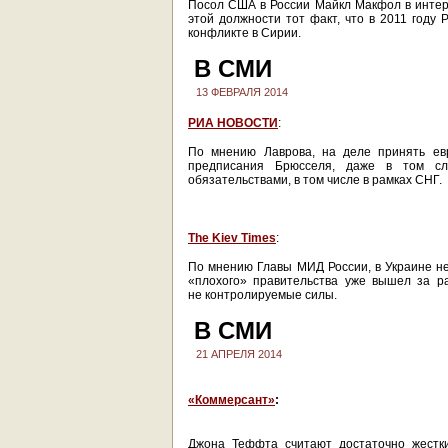
Посол США в России Майкл Макфол в инте
этой должности тот факт, что в 2011 году
конфликте в Сирии.
В СМИ
13 ФЕВРАЛЯ 2014
РИА НОВОСТИ
:
По мнению Лаврова, на деле принять ев
предписания Брюсселя, даже в том сл
обязательствами, в том числе в рамках СНГ.
The Kiev Times
:
По мнению Главы МИД России, в Украине н
«плохого» правительства уже вышел за ра
не контролируемые силы.
В СМИ
21 АПРЕЛЯ 2014
«Коммерсант»
:
Джона Теффта считают достаточно жестк