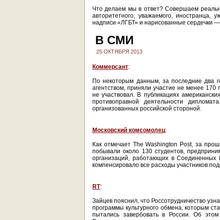
Что делаем мы в ответ? Совершаем реально
авторитетного, уважаемого, иностранца, 
надписи «ЛГБТ» и нарисованные сердечки —
В СМИ
25 ОКТЯБРЯ 2013
Коммерсант
:
По некоторым данным, за последние два 
агентством, приняли участие не менее 170
не участвовал. В публикациях американск
противоправной деятельности дипломат
организованных российской стороной.
Московский комсомолец
:
Как отмечает The Washington Post, за про
побывали около 130 студентов, предприним
организаций, работающих в Соединенных Ш
компенсировало все расходы участников под
RT
:
Зайцев пояснил, что Россотрудничество узн
программы культурного обмена, которым ста
пытались завербовать в России. Об это