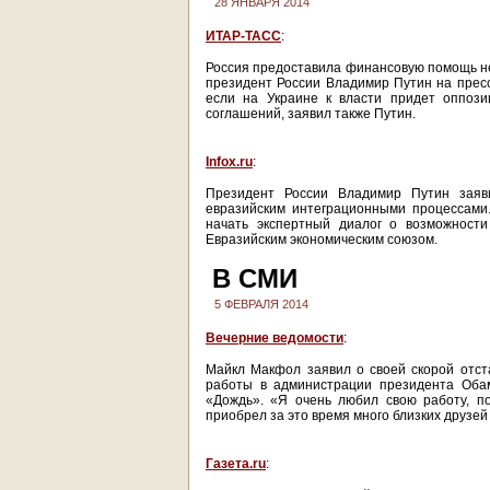
28 ЯНВАРЯ 2014
ИТАР-ТАСС
:
Россия предоставила финансовую помощь не 
президент России Владимир Путин на пресс-
если на Украине к власти придет оппози
соглашений, заявил также Путин.
Infox.ru
:
Президент России Владимир Путин заяв
евразийским интеграционными процессами.
начать экспертный диалог о возможност
Евразийским экономическим союзом.
В СМИ
5 ФЕВРАЛЯ 2014
Вечерние ведомости
:
Майкл Макфол заявил о своей скорой отста
работы в администрации президента Оба
«Дождь». «Я очень любил свою работу, пок
приобрел за это время много близких друзей –
Газета.ru
: