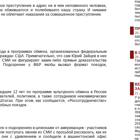
еще
год
е преступление в адрес ни в чем неповинного человека,
бо
уже обжившегося и полюбившего нашу страну. И никакие
зе
 не облегчают наказания за совершенное преступление.
пы
сп
ПР
28
Абб
от
бол
года в программах обмена, организованных федеральным
В 
 граждан США. Примечательно, что сам Юрий Зайцев в них
28
их СМИ не фигурируют какие-либо прямые доказательства
ТА
а. Подозрение у ФБР якобы вызвал формат поездок,
мо
ист
лаб
Ни
ВЕ
ЗА
шедшие 12 лет по программе культурного обмена в России
21
ателей, политиков, а также сотрудников некоммерческих
У 
татах. При этом, как сообщается, «Россотрудничество»
дос
обных поездок.
гл
в х
ЛНР
тяж
эт
201
св
ало о подозрениях в шпионаже от американцев - участников
Фе
ли поступать звонки из СМИ с просьбой рассказать, как их
что
м они с удивлением и сообщили в вашингтонский офис
на 