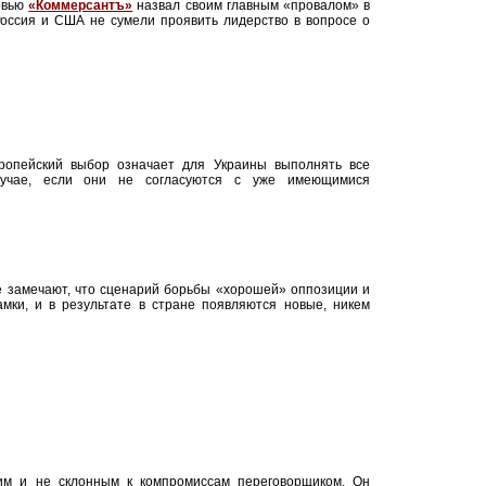
рвью
«Коммерсантъ»
назвал своим главным «провалом» в
 Россия и США не сумели проявить лидерство в вопросе о
ропейский выбор означает для Украины выполнять все
учае, если они не согласуются с уже имеющимися
е замечают, что сценарий борьбы «хорошей» оппозиции и
мки, и в результате в стране появляются новые, никем
им и не склонным к компромиссам переговорщиком. Он