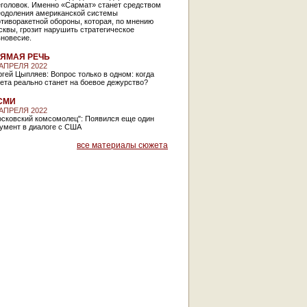
еголовок. Именно «Сармат» станет средством
еодоления американской системы
тиворакетной обороны, которая, по мнению
квы, грозит нарушить стратегическое
вновесие.
ЯМАЯ РЕЧЬ
 АПРЕЛЯ 2022
гей Цыпляев: Вопрос только в одном: когда
ета реально станет на боевое дежурство?
СМИ
 АПРЕЛЯ 2022
осковский комсомолец": Появился еще один
умент в диалоге с США
все материалы сюжета