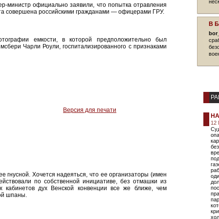
нес
ер-министр официально заявили, что попытка отравления
рта совершена российскими гражданами — офицерами ГРУ.
В 
bor
отографии емкости, в которой предположительно был
сра
ймсбери Чарли Роули, госпитализированного с признаками
без
вое
РА
Версия для печати
НА
12 
Суд
опа
ка
без
вр
под
газ
раб
ее гнусной. Хочется надеяться, что ее организаторы (имен
оди
действовали по собственной инициативе, без отмашки из
дол
их кабинетов дух Венской конвенции все же ближе, чем
пос
пр
ой шпаны.
пар
кот
кр
хол