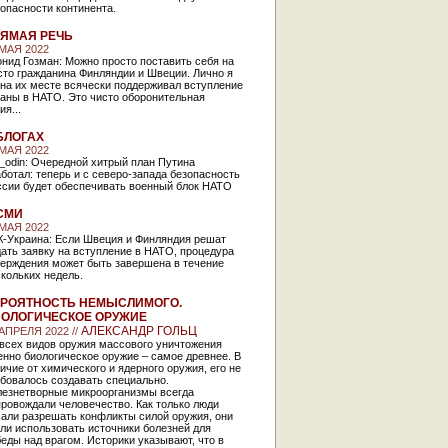
опасности континента.
ЯМАЯ РЕЧЬ
 МАЯ 2022
нид Гозман: Можно просто поставить себя на
сто гражданина Финляндии и Швеции. Лично я
на их месте всячески поддерживал вступление
раны в НАТО. Это чисто оборонительная
ия...
БЛОГАХ
 МАЯ 2022
_odin: Очередной хитрый план Путина
ботал: теперь и с северо-запада безопасность
ссии будет обеспечивать военный блок НАТО
СМИ
 МАЯ 2022
К-Украина: Если Швеция и Финляндия решат
ать заявку на вступление в НАТО, процедура
верждения может быть завершена в течение
скольких недель.
РОЯТНОСТЬ НЕМЫСЛИМОГО.
ОЛОГИЧЕСКОЕ ОРУЖИЕ
АЛЕКСАНДР ГОЛЬЦ
 АПРЕЛЯ 2022 //
 всех видов оружия массового уничтожения
нно биологическое оружие – самое древнее. В
ичие от химического и ядерного оружия, его не
бовалось создавать специально.
лезнетворные микроорганизмы всегда
ровождали человечество. Как только люди
чали разрешать конфликты силой оружия, они
ли использовать источники болезней для
еды над врагом. Историки указывают, что в