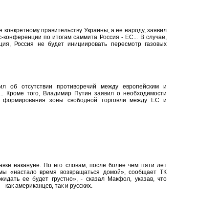
конкретному правительству Украины, а ее народу, заявил
конференции по итогам саммита Россия - ЕС... В случае,
ция, Россия не будет инициировать пересмотр газовых
ил об отсутствии противоречий между европейским и
.. Кроме того, Владимир Путин заявил о необходимости
и формирования зоны свободной торговли между ЕС и
вке накануне. По его словам, после более чем пяти лет
мы «настало время возвращаться домой», сообщает ТК
идать ее будет грустно», - сказал Макфол, указав, что
 как американцев, так и русских.