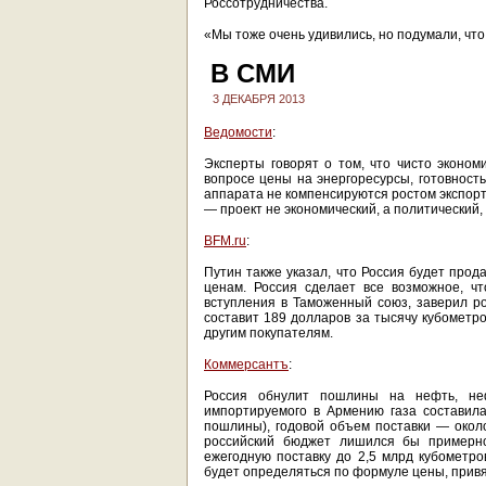
Россотрудничества.
«Мы тоже очень удивились, но подумали, что 
В СМИ
3 ДЕКАБРЯ 2013
Ведомости
:
Эксперты говорят о том, что чисто эконо
вопросе цены на энергоресурсы, готовност
аппарата не компенсируются ростом экспорт
— проект не экономический, а политический
BFM.ru
:
Путин также указал, что Россия будет про
ценам. Россия сделает все возможное, ч
вступления в Таможенный союз, заверил рос
составит 189 долларов за тысячу кубометро
другим покупателям.
Коммерсантъ
:
Россия обнулит пошлины на нефть, не
импортируемого в Армению газа составила
пошлины), годовой объем поставки — окол
российский бюджет лишился бы примерно
ежегодную поставку до 2,5 млрд кубометров
будет определяться по формуле цены, привя