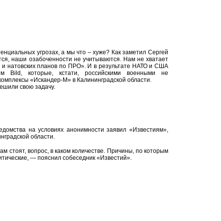
тенциальных угрозах, а мы что – хуже? Как заметил Сергей
ся, наши озабоченности не учитываются. Нам не хватает
 и натовских планов по ПРО». И в результате НАТО и США
м Bild, которые, кстати, российскими военными не
комплексы «Искандер-М» в Калининградской области.
решили свою задачу.
едомства на условиях анонимности заявил «Известиям»,
нградской области.
м стоят, вопрос, в каком количестве. Причины, по которым
итические, — пояснил собеседник «Известий».