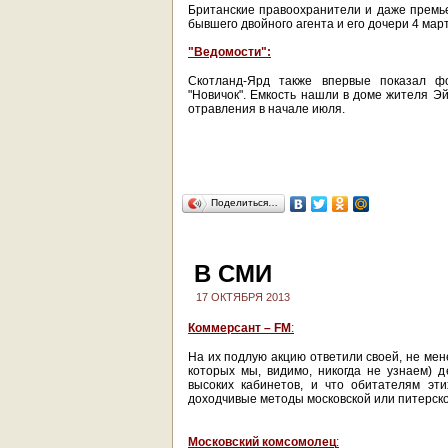
Британские правоохранители и даже премь
бывшего двойного агента и его дочери 4 ма
"Ведомости":
Скотланд-Ярд также впервые показал ф
"Новичок". Емкость нашли в доме жителя Э
отравления в начале июля.
Поделиться…
В СМИ
17 ОКТЯБРЯ 2013
Коммерсант – FM
:
На их подлую акцию ответили своей, не мен
которых мы, видимо, никогда не узнаем) 
высоких кабинетов, и что обитателям эт
доходчивые методы московской или питерск
Московский комсомолец
: