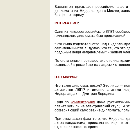
Вашингтон призывает российские власти 
дипломата из Нидерландов в Москве, зая
брифинге в среду.
INTERFAX.RU
:
Один из лидеров российского ЛГБТ-сообщес
голландского дипломата был провокацией.
"Это было издевательство над Нидерландам
секс-меньшинств. Я думаю, что те, кто это с
подобные вещи неприемлемы", - заявил Алек
По его мнению, происшествие с голландски
возникшей в российско-голландских отношен
ЭХО Москвы
:
Что такое дипломат, посол? Это лицо — не
активистов ЛДПР и именно с этими лоз
Нидерландах — Дмитрия Бородина.
Судя по
комментариям
даже русскоязычны
плачет чуть ли не электрический стул:)! И 
оскверняющий само звание дипломата, поль
При этом важен факт того, что Нидерланды
актов вандализма, приехала полиция в о
отделении какое-то время.