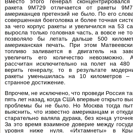
Вместо этого генерал сконцентрировался
ракета 9М729 отличается от ракеты 9М7
американцев претензий не было. По его слов
совершенная боеголовка и более точная систе
за чего корпус ракеты и увеличился на 53 са
выросла только головная часть, а вовсе не т
позволяло бы летать дальше 500 километ
американская печать. При этом Матвеевски
топливо заливается в двигатель на заво
увеличить его количество невозможно. 
рассчитан исключительно на полет на 480 
верить генералу, то в результате модерн
ракеты уменьшилась на 10 километров – 
странное достижение.
Впрочем, не исключено, что проведи Россия т
пять лет назад, когда США впервые открыто вы
проблемы бы не было. Но Москва тогда пыт
выяснить, что известно американцам и откуда
старательно валяла дурака, без конца уточн
За это время взаимное доверие между госуд
уровня ниже нуля. «Ихтамнеты» в Кры