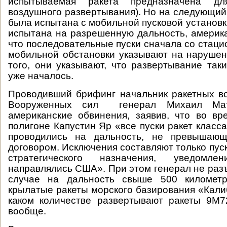
испытываемая ракета предназначена д
воздушного развертывания). Но на следующий 
была испытана с мобильной пусковой установк
испытана на разрешенную дальность, америк
что последовательные пуски сначала со стаци
мобильной обстановки указывают на наруше
того, они указывают, что развертывание таки
уже началось.
Проводивший брифинг начальник ракетных в
Вооруженных сил генерал Михаил Матв
американские обвинения, заявив, что во в
полигоне Капустин Яр «все пуски ракет класс
проводились на дальность, не превышающ
договором. Исключения составляют только пус
стратегического назначения, уведомл
направлялись США». При этом генерал не разъ
случае на дальность свыше 500 километр
крылатые ракеты морского базирования «Калиб
каком количестве развертывают ракеты 9М7
вообще.