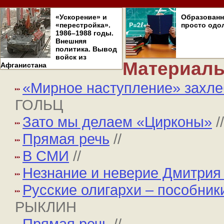
«Ускорение» и
Образован
«перестройка».
просто одо
1986–1988 годы.
Внешняя
политика. Вывод
войск из
Материалы
Афганистана
«Мирное наступление» захле
ГОЛЬЦ
Зато мы делаем «Цирконы»
Прямая речь
//
В СМИ
//
Незнание и неверие Дмитрия
Русские олигархи – пособник
РЫКЛИН
Прямая речь
//