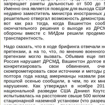
запрещает ракеты дальностью от 500 до 5
Именно она является поводом для выхода США
недавно заместитель министра иностранных 
решительно отвергал возможность демонстрац
вот как раз тогда, когда Вашингтон соо
окончательного решения о выходе из ДРС
обороны вместе с МИДом решили продемон
транспарентность.
Надо сказать, что в ходе брифинга отвечали 
претензии, а на то, что, по мнению военного
претензии могло вызвать. Объявив еще пят
Россия нарушает ДРСМД, Вашингтон долгое 
конкретизировать свои обвинения, оч
скомпрометировать свои источники и методы р
полтора года назад американцы назвали рак
прошлой осенью сообщили, в чем, по их мн
нарушение. Как утверждал в ноябре 201
национальной разведки США Дэниел Коутс
испытывалась на расстояние свыше 500 киломе
стационарной наземной установки (что разр