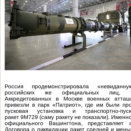
Россия продемонстрировала «невиданн
российских же официальных лиц, тра
Аккредитованных в Москве военных атташ
привезли в парк «Патриот», где им были п
пусковая установка и транспортно-пус
ракет 9М729 (саму ракету не показали). Именн
официального Вашингтона, представляет 
Договора о ликвидации ракет средней и мень