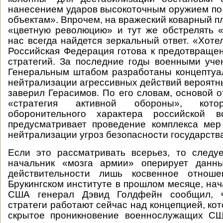
нанесением ударов высокоточным оружием п
объектам». Впрочем, на вражеский коварный п
«цветную революцию» и тут же обстрелять 
нас всегда найдется зеркальный ответ. «Хоте
Российская Федерация готова к предотвраще
стратегий. За последние годы военными уч
Генеральным штабом разработаны концептуа
нейтрализации агрессивных действий вероятны
заверил Герасимов. По его словам, основой о
«стратегия активной обороны», кот
оборонительного характера российской в
предусматривает проведение комплекса ме
нейтрализации угроз безопасности государств
Если это рассматривать всерьез, то следуе
начальник «мозга армии» оперирует данн
действительности лишь косвенное отноше
Брукингском институте в прошлом месяце, на
США генерал Дэвид Голдфейн сообщил, ч
стратеги работают сейчас над концепцией, ко
скрытое проникновение военнослужащих С