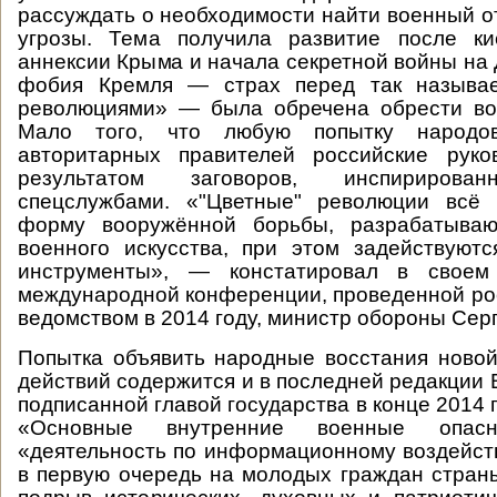
рассуждать о необходимости найти военный о
угрозы. Тема получила развитие после ки
аннексии Крыма и начала секретной войны на 
фобия Кремля — страх перед так называ
революциями» — была обречена обрести во
Мало того, что любую попытку народо
авторитарных правителей российские руко
результатом заговоров, инспирирова
спецслужбами. «"Цветные" революции всё
форму вооружённой борьбы, разрабатываю
военного искусства, при этом задействуют
инструменты», — констатировал в своем
международной конференции, проведенной р
ведомством в 2014 году, министр обороны Серг
Попытка объявить народные восстания ново
действий содержится и в последней редакции 
подписанной главой государства в конце 2014 г
«Основные внутренние военные опасн
«деятельность по информационному воздейст
в первую очередь на молодых граждан стра