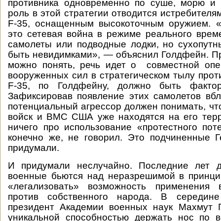
противника одновременно по суше, морю и 
роль в этой стратегии отводится истребителя
F-35, оснащенным высокоточным оружием. «
это сетевая война в режиме реального време
самолеты или подводные лодки, но сухопут
быть невидимками», — объяснил Голдфейн. Пр
можно понять, речь идет о совместной опе
вооруженных сил в стратегическом тылу прот
F-35, по Голдфейну, должно быть фактор
Зафиксировав появление этих самолетов вбл
потенциальный агрессор должен понимать, чт
войск и ВМС США уже находятся на его тер
ничего про использование «протестного пот
конечно же, не говорил. Это подчиненные 
придумали.
И придумали неслучайно. Последние лет д
военные бьются над неразрешимой в принци
«легализовать» возможность применения 
против собственного народа. В середине
президент Академии военных наук Махмут Г
уникальной способностью держать нос по в