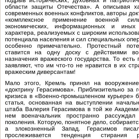
подрыв исторических, духовных и патриоти
области защиты Отечества». А описывая х
современных военных конфликтов, авторы докт
«комплексное применение военной силы
экономических, информационных и иных
характера, реализуемых с широким использов
потенциала населения и сил специальных опе
особенно примечательно. Протестный пот
ставится на одну доску с действиями во
назначения вражеского государства. То есть 
заявляют, что им что-то не нравится в их ст
вражеским диверсантам!
Мало этого, Кремль принял на вооружени
«доктрину Герасимова». Приблизительно за г
кризиса в «Военно-промышленном курьере» 
статья, основанная на выступлении началь
штаба Валерия Герасимова в той же Академи
нем военачальник пространно рассуждал
поколения. Которую, понятное дело, собираетс
а злокозненный Запад. Герасимов пис
прослеживается тенденция стирания 