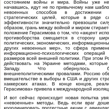
состоянием войны и мира. Войны уже не 
начавшись, идут не по привычному нам шабло
невоенных способов в достижении п
стратегических целей, которые в ряде с
эффективности значительно превзошли сил
образом, грань между войной и миром стирает
положение Герасимова о том, что «акцент исп
противоборства смещается в сторону шир
политических, экономических, информационны
других невоенных мер», то сфера примен
информационно-психологических операций
размеров всей внешней политики. При этом Ро
действовать на Украине методами, которые
Западу. Что обернулось беспр
внешнеполитическими провалами. Россию об
вмешательстве в выборы в США и других стра
хаккерских атаках. В конце концов, реал
Герасимова» привела к международной изоляц
И вот сейчас происходит новая попытка ув
«невоенные» методы. Ведь если враг доше
координировать протестные акции с авиауда