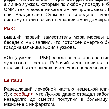
а лично Лужков, который по любому поводу и б
СМИ, так и вовсе никогда им не проигрывал. 
при Владиславе Суркове в середине нуле
систему стали называть управляемой демокра
РБК:
Бывший первый заместитель мэра Москвы 
беседе с РБК заявил, что потрясен смертью б
градоначальника Юрия Лужкова.
«Он (Лужков. — РБК) всегда был очень спорти
чувствовал крепко. Рабочий день начинал 
сколько бы его ни закончил. Ушла целая эпоха»
Lenta.ru
:
Pаведующий лечебной частью немецкой клин
Яух
сообщил
, что Лужков давно страдал забо
незадолго до смерти поступил в больницу
Мюнхене с инфарктом.