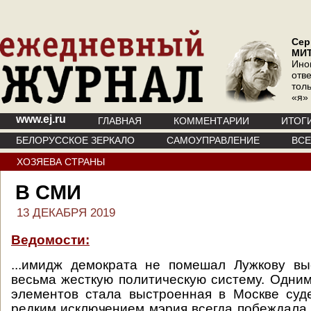
Сер
МИ
Ино
отв
тол
«я»
www.ej.ru
ГЛАВНАЯ
КОММЕНТАРИИ
ИТОГ
БЕЛОРУССКОЕ ЗЕРКАЛО
САМОУПРАВЛЕНИЕ
ВС
ХОЗЯЕВА СТРАНЫ
В СМИ
13 ДЕКАБРЯ 2019
Ведомости:
...имидж демократа не помешал Лужкову вы
весьма жесткую политическую систему. Одни
элементов стала выстроенная в Москве суд
редким исключением мэрия всегда побеждала 