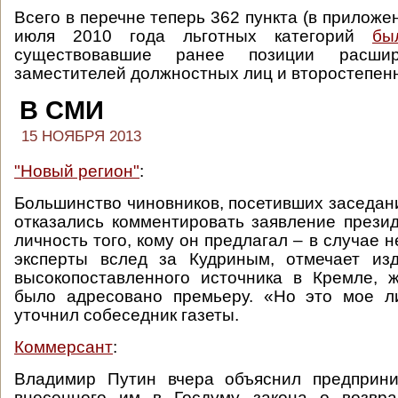
Всего в перечне теперь 362 пункта (в приложен
июля 2010 года льготных категорий
бы
существовавшие ранее позиции расши
заместителей должностных лиц и второстепен
В СМИ
15 НОЯБРЯ 2013
"Новый регион"
:
Большинство чиновников, посетивших заседан
отказались комментировать заявление прези
личность того, кому он предлагал – в случае н
эксперты вслед за Кудриным, отмечает из
высокопоставленного источника в Кремле, 
было адресовано премьеру. «Но это мое л
уточнил собеседник газеты.
Коммерсант
:
Владимир Путин вчера объяснил предприн
внесенного им в Госдуму закона о возвр