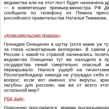
ведомства или на этот пост будет назначена д
— в компетенции премьер-министра РФ Дм
сообщила по телефону из Пекина пресс-
российского правительства Наталья Тимакова.
«Комсомольская правда»
:
Геннадия Онищенко в шутку (хотя какие уж ту
за глаза «санитарным киллером». В самом д
России с какой-то страной начинались полит
ведомство Онищенко тут же находило в пр
государства некий смертельно опасный в
перекрывало. Нанося ущерб на гигантски
Роспотребнадзор никогда не утруждал себя о
вопрос: если вот именно эти вирусы, крас
пагубны для россиян, как же от всего это
остальной мир?
РБК daily
:
Онищенко прославился яркими высказывани