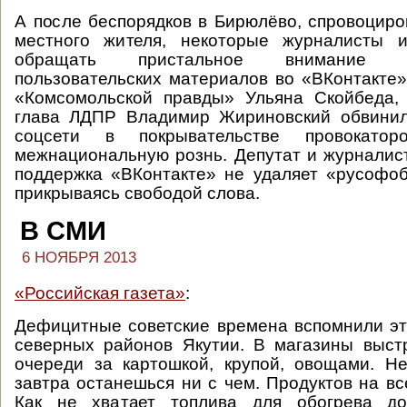
А после беспорядков в Бирюлёво, спровоцир
местного жителя, некоторые журналисты 
обращать пристальное внимание 
пользовательских материалов во «ВКонтакте».
«Комсомольской правды» Ульяна Скойбеда,
глава ЛДПР Владимир Жириновский обвини
соцсети в покрывательстве провокатор
межнациональную рознь. Депутат и журналист
поддержка «ВКонтакте» не удаляет «русофо
прикрываясь свободой слова.
В СМИ
6 НОЯБРЯ 2013
«Российская газета»
:
Дефицитные советские времена вспомнили э
северных районов Якутии. В магазины выст
очереди за картошкой, крупой, овощами. Н
завтра останешься ни с чем. Продуктов на вс
Как не хватает топлива для обогрева до