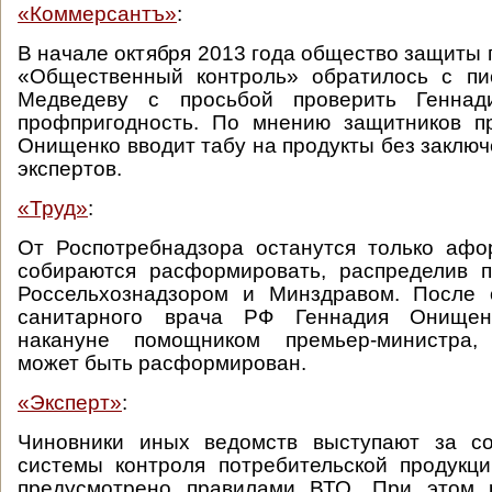
«Коммерсантъ»
:
В начале октября 2013 года общество защиты 
«Общественный контроль» обратилось с п
Медведеву с просьбой проверить Генна
профпригодность. По мнению защитников пр
Онищенко вводит табу на продукты без заклю
экспертов.
«Труд»
:
От Роспотребнадзора останутся только афо
собираются расформировать, распределив 
Россельхознадзором и Минздравом. После о
санитарного врача РФ Геннадия Онищенк
накануне помощником премьер-министра, 
может быть расформирован.
«Эксперт»
:
Чиновники иных ведомств выступают за с
системы контроля потребительской продукц
предусмотрено правилами ВТО. При этом 