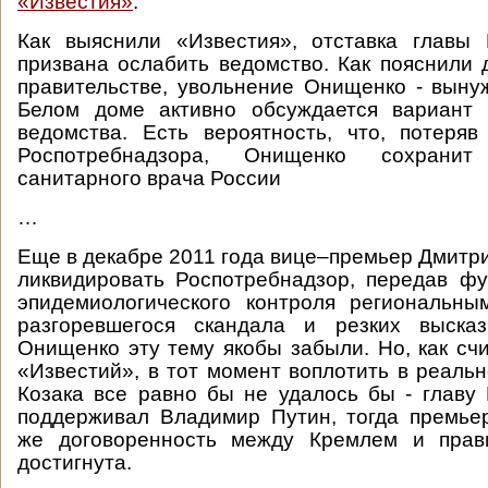
«Известия»
:
Как выяснили «Известия», отставка главы 
призвана ослабить ведомство. Как пояснили 
правительстве, увольнение Онищенко - вынуж
Белом доме активно обсуждается вариант
ведомства. Есть вероятность, что, потеря
Роспотребнадзора, Онищенко сохранит
санитарного врача России
…
Еще в декабре 2011 года вице–премьер Дмитри
ликвидировать Роспотребнадзор, передав ф
эпидемиологического контроля региональны
разгоревшегося скандала и резких выска
Онищенко эту тему якобы забыли. Но, как сч
«Известий», в тот момент воплотить в реаль
Козака все равно бы не удалось бы - главу
поддерживал Владимир Путин, тогда премье
же договоренность между Кремлем и прав
достигнута.