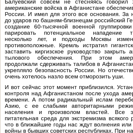
Балуевский совсем не стесняясь говорил 
американские войска в Афганистане обеспечи
России. И имел для этого все основания. За 
до ударов по башням-близнецам российский Г
создание 60-тысячной военной группировки
парировать потенциальное нападение 
несколько лет, и подходы Москвы изме
противоположные. Кремль истратил гигантс
заставить киргизское руководство закрыть 
тылового обеспечения. При этом амер
продолжали сдерживать талибов в Афганистан
укрепляло безопасность России. Но отечест
очень хотелось назло всем отморозить уши.
И вот сейчас этот момент приблизился. Уста
контроля над Афганистаном после ухода аме
времени. А потом радикальный ислам переб
Азию, с ее слабыми авторитарными режи
населения и произволом властей. Все 
питательная среда для экстремизма всякого 
что в ближайшие годы нас ждут волнения или
войны в бывших советских республиках. При н