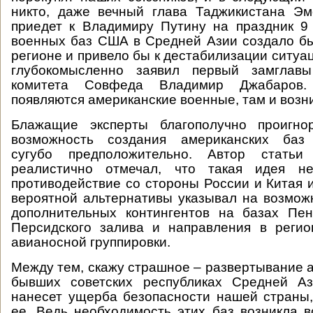
никто, даже вечный глава Таджикистана Э
приедет к Владимиру Путину на праздник 9
военных баз США в Средней Азии создало б
регионе и привело бы к дестабилизации ситуац
глубокомысленно заявил первый замглавы
комитета Совфеда Владимир Джабаров.
появляются американские военные, там и возни
Блажащие эксперты благополучно проигно
возможность создания американских баз 
сугубо предположительно. Автор стат
реалистично отмечал, что такая идея не
противодействие со стороны России и Китая и
вероятной альтернативы указывал на возмо
дополнительных контингентов на базах Пен
Персидского залива и направления в регио
авианосной группировки.
Между тем, скажу страшное – развертывание а
бывших советских республиках Средней А
нанесет ущерба безопасности нашей страны,
ее. Ведь необходимость этих баз возникла в