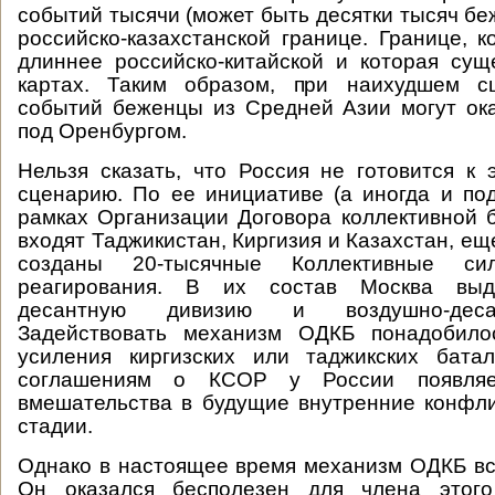
событий тысячи (может быть десятки тысяч бе
российско-казахстанской границе. Границе, к
длиннее российско-китайской и которая сущ
картах. Таким образом, при наихудшем с
событий беженцы из Средней Азии могут ока
под Оренбургом.
Нельзя сказать, что Россия не готовится к
сценарию. По ее инициативе (а иногда и по
рамках Организации Договора коллективной б
входят Таджикистан, Киргизия и Казахстан, ещ
созданы 20-тысячные Коллективные си
реагирования. В их состав Москва выд
десантную дивизию и воздушно-деса
Задействовать механизм ОДКБ понадобило
усиления киргизских или таджикских батал
соглашениям о КСОР у России появляе
вмешательства в будущие внутренние конфл
стадии.
Однако в настоящее время механизм ОДКБ вс
Он оказался бесполезен для члена этого