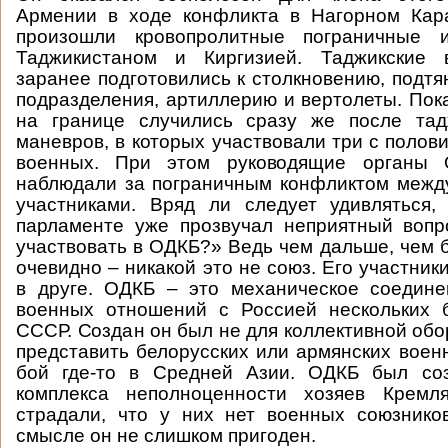
Армении в ходе конфликта в Нагорном Кара
произошли кровопролитные пограничные 
Таджикистаном и Киргизией. Таджикские 
заранее подготовились к столкновению, подтя
подразделения, артиллерию и вертолеты. Пока
на границе случились сразу же после тадж
маневров, в которых участвовали три с полов
военных. При этом руководящие органы 
наблюдали за пограничным конфликтом межд
участниками. Вряд ли следует удивляться,
парламенте уже прозвучал неприятный вопр
участвовать в ОДКБ?» Ведь чем дальше, чем 
очевидно – никакой это не союз. Его участники
в друге. ОДКБ – это механическое соедине
военных отношений с Россией нескольких 
СССР. Создан он был не для коллективной об
представить белорусских или армянских воен
бой где-то в Средней Азии. ОДКБ был со
комплекса неполноценности хозяев Кремл
страдали, что у них нет военных союзнико
смысле он не слишком пригоден.