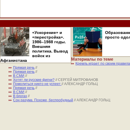
«Ускорение» и
Образован
«перестройка».
просто одо
1986–1988 годы.
Внешняя
политика. Вывод
войск из
Материалы по теме
Афганистана
Кремль играет по своим правил
Прямая речь
//
Прямая речь
//
В СМИ
//
Хотят ли русские фигни?
// СЕРГЕЙ МИТРОФАНОВ
Помолиться никто не успеет
// АЛЕКСАНДР ГОЛЬЦ
Прямая речь
//
В СМИ
//
В блогах
//
Сон разума. Похоже, беспробудный
// АЛЕКСАНДР ГОЛЬЦ