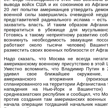
вывода войск США и их союзников из Афган
20 лет попытки американцев утвердить дем
военной силы завершились очевидной неуда
представителей радикального ислама – ест
захватить власть. И таким образом Афгани
превратиться в убежище для мусульманск
Готовясь к такому неприятному развитию со
возникнуть необходимость эвакуации пос
работают около тысячи человек) Вашин
разместить своих военных поблизости от Афга
Надо сказать, что Москва не всегда негат
американскому военному присутствию в этой 
Уместно вспомнить, что Владимир Путин в 
удивил свое ближайшее окружение, 
американского вторжения (произо
спланированного на территории Афганистана 
нападения на Нью-Йорк и Вашингтон) 
среднеазиатских республик и сообщил, что Мо
против создания там американских военных
начала операции тогдашний начальник наше