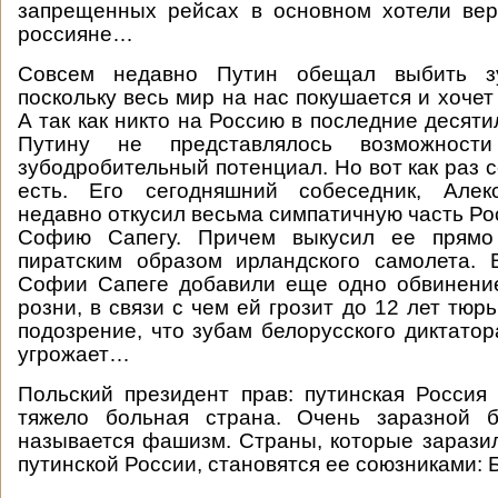
запрещенных рейсах в основном хотели вер
россияне…
Совсем недавно Путин обещал выбить з
поскольку весь мир на нас покушается и хочет 
А так как никто на Россию в последние десяти
Путину не представлялось возможност
зубодробительный потенциал. Но вот как раз 
есть. Его сегодняшний собеседник, Алек
недавно откусил весьма симпатичную часть Ро
Софию Сапегу. Причем выкусил ее прямо 
пиратским образом ирландского самолета. 
Софии Сапеге добавили еще одно обвинени
розни, в связи с чем ей грозит до 12 лет тюр
подозрение, что зубам белорусского диктатор
угрожает…
Польский президент прав: путинская Россия
тяжело больная страна. Очень заразной б
называется фашизм. Страны, которые зараз
путинской России, становятся ее союзниками: