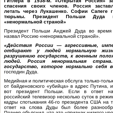
Гитлера в 1938-м. «Открытая Россия» з
спасения своих членов. Россия застав
летать через Лукашенко. Софии Сапеге г
тюрьмы. Президент Польши Дуда 
«ненормальной страной»
Президент Польши Анджей Дуда во время 
назвал Россию «ненормальной страной».
«Действия России — агрессивные, имп
отбирают у людей нормальную жизн
разрушению государств, к военным полож
людей. Россия ненормальная стра
государство, которое нормально себя 
господин Дуда.
Медийная и политическая обслуга только-толь
от байденовского «убийца» в адрес Путина, и
вот президент Польши. Если в ответ н
российский телевизор несколько суток в режи
кадры спотыкания 46-го президента США на т
ответ на слова Дуды был более разнообр
Познер объяснил, что это «признак низкого ур