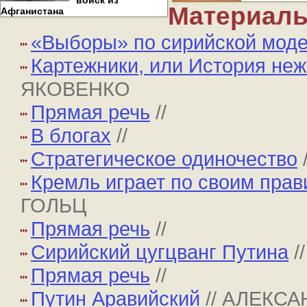
войск из
Материалы
Афганистана
«Выборы» по сирийской мод
Картежники, или История не
ЯКОВЕНКО
Прямая речь
//
В блогах
//
Стратегическое одиночество
Кремль играет по своим пра
ГОЛЬЦ
Прямая речь
//
Сирийский цугцванг Путина
/
Прямая речь
//
Путин Аравийский
// АЛЕКС