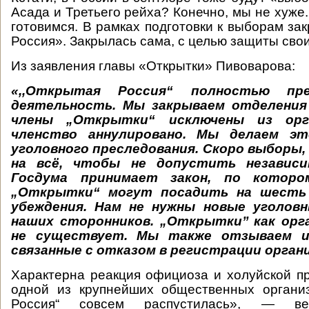
Асада и Третьего рейха? Конечно, мы не хуже
готовимся. В рамках подготовки к выборам за
Россия». Закрылась сама, с целью защиты свои
Из заявления главы «Открытки» Пивоварова:
«
,,
Открытая Россия
“
полностью пре
деятельность. Мы закрываем отделения 
члены „Открытки“ исключены из орг
членство аннулировано. Мы делаем эт
уголовного преследования. Скоро выборы,
на всё, чтобы не допустить независи
Госдума принимает закон, по которо
„Открытки“ могут посадить на шесть
убеждения. Нам не нужны новые уголов
наших сторонников. „Открытки
’’
как орг
не существует. Мы также отзываем и
связанные с отказом в регистрации орган
Характерна реакция официоза и холуйской п
одной из крупнейших общественных организ
Россия“ совсем распустилась», — вес