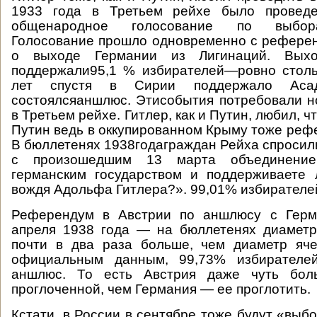
1933 года в Третьем рейхе было проведе
общенародное голосование по выбор
Голосование прошло одновременно с рефере
о выходе Германии из Лигинаций. Вых
поддержали95,1 % избирателей—ровно столь
лет спустя в Сирии поддержало Аса
состоялсяаншлюс. Этисобытия потребовали н
в Третьем рейхе. Гитлер, как и Путин, любил, ч
Путин ведь в оккупированном Крыму тоже реф
В бюллетенях 1938годаграждан Рейха спросил
с произошедшим 13 марта объединение
германским государством и поддерживаете 
вождя Адольфа Гитлера?». 99,01% избирателе
Референдум в Австрии по аншлюсу с Герм
апреля 1938 года — на бюллетенях диаметр
почти в два раза больше, чем диаметр яче
официальным данным, 99,73% избирателей
аншлюс. То есть Австрия даже чуть бол
проглоченной, чем Германия — ее проглотить.
Кстати, в России в сентябре тоже будут «выб