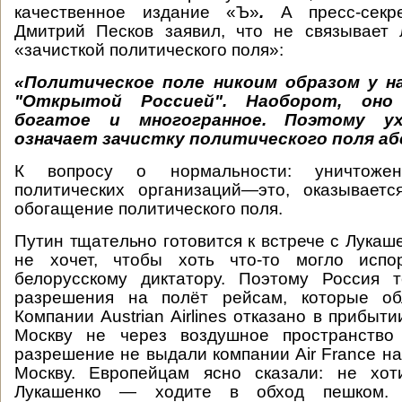
качественное издание «Ъ»
.
А пресс-секр
Дмитрий Песков заявил, что не связывает
«зачисткой политического поля»:
«Политическое поле никоим образом у на
"Открытой Россией". Наоборот, оно
богатое и многогранное. Поэтому у
означает зачистку политического поля а
К вопросу о нормальности: уничтожен
политических организаций—это, оказываетс
обогащение политического поля.
Путин тщательно готовится к встрече с Лукаш
не хочет, чтобы хоть что-то могло испо
белорусскому диктатору. Поэтому Россия 
разрешения на полёт рейсам, которые об
Компании Austrian Airlines отказано в прибыт
Москву не через воздушное пространство
разрешение не выдали компании Air France на
Москву. Европейцам ясно сказали: не хот
Лукашенко — ходите в обход пешком. 