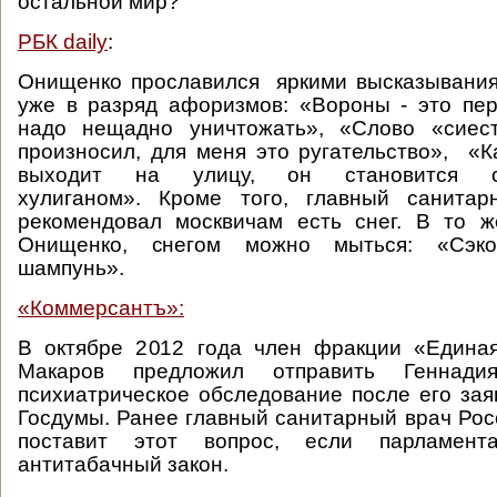
остальной мир?
РБК daily
:
Онищенко прославился яркими высказывани
уже в разряд афоризмов: «Вороны - это пе
надо нещадно уничтожать», «Слово «сиес
произносил, для меня это ругательство», «К
выходит на улицу, он становится 
хулиганом». Кроме того, главный санита
рекомендовал москвичам есть снег. В то ж
Онищенко, снегом можно мыться: «Сэк
шампунь».
«Коммерсантъ»:
В октябре 2012 года член фракции «Едина
Макаров предложил отправить Геннад
психиатрическое обследование после его зая
Госдумы. Ранее главный санитарный врач Рос
поставит этот вопрос, если парламен
антитабачный закон.