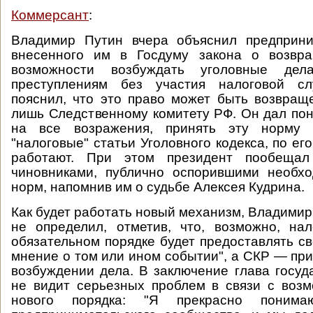
Коммерсант
:
Владимир Путин вчера объяснил предприн
внесенного им в Госдуму закона о возвр
возможности возбуждать уголовные де
преступлениям без участия налоговой сл
пояснил, что это право может быть возвращ
лишь Следственному комитету РФ. Он дал поня
на все возражения, принять эту норму п
"налоговые" статьи Уголовного кодекса, по ег
работают. При этом президент пообещал 
чиновниками, публично оспорившими необхо
норм, напомнив им о судьбе Алексея Кудрина.
Как будет работать новый механизм, Владимир
не определил, отметив, что, возможно, на
обязательном порядке будет предоставлять 
мнение о том или ином событии", а СКР — пр
возбуждении дела. В заключение глава госуда
не видит серьезных проблем в связи с воз
нового порядка: "Я прекрасно понима