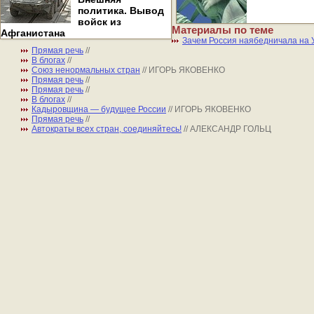
политика. Вывод
войск из
Материалы по теме
Афганистана
Зачем Россия наябедничала на
Прямая речь
//
В блогах
//
Союз ненормальных стран
// ИГОРЬ ЯКОВЕНКО
Прямая речь
//
Прямая речь
//
В блогах
//
Кадыровщина — будущее России
// ИГОРЬ ЯКОВЕНКО
Прямая речь
//
Автократы всех стран, соединяйтесь!
// АЛЕКСАНДР ГОЛЬЦ