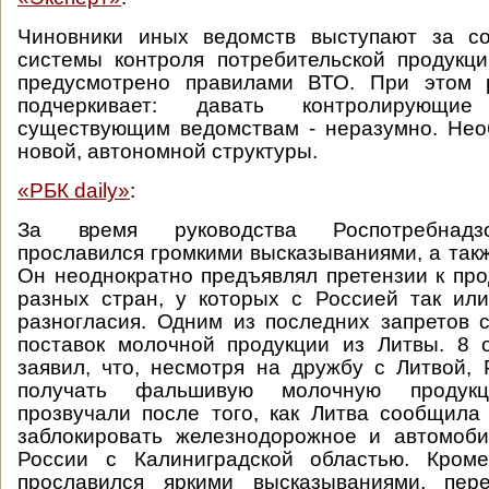
Чиновники иных ведомств выступают за с
системы контроля потребительской продукц
предусмотрено правилами ВТО. При этом 
подчеркивает: давать контролирующ
существующим ведомствам - неразумно. Нео
новой, автономной структуры.
«РБК daily»
:
За время руководства Роспотребнад
прославился громкими высказываниями, а такж
Он неоднократно предъявлял претензии к про
разных стран, у которых с Россией так ил
разногласия. Одним из последних запретов 
поставок молочной продукции из Литвы. 8 
заявил, что, несмотря на дружбу с Литвой,
получать фальшивую молочную продук
прозвучали после того, как Литва сообщила
заблокировать железнодорожное и автомоб
России с Калиниградской областью. Кром
прославился яркими высказываниями, пе