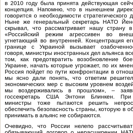
в 2010 году была принята действующая сейч
концепция. Напомню, что в нынешнем дирек
говорится о необходимости стратегического д
Ныне же генеральный секретарь НАТО Йен
скрывал, что рассматривает нашу страну в
«Российский режим агрессивен во вне
угнетающий во внутренней. Концентрация е
границе с Украиной вызывает озабоченно
говоря, министры иностранных дел альянса вс
том, как предотвратить возобновление бо
Украине, начать которые угрожает, по их мне
Россия пойдет по пути конфронтации в отнош
мы ясно дали понять, что ответим решител
экономических мер с высоким уровнем воздей
мы воздерживались в прошлом», – заяви
госсекретарь США Энтони Блинкен. При
министры тоже пытаются решить непрос
обеспечить безопасность страны, которую в 
принимать в альянс не собираются.
Очевидно, что России нелепо рассчитыва
обязывающий договор о нерасширении НАТ