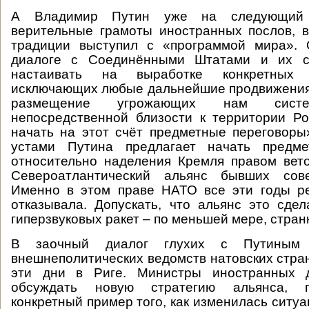
А Владимир Путин уже на следующий 
верительные грамоты иностранных послов, в
традиции выступил с «программой мира».
диалоге с Соединёнными Штатами и их с
настаивать на выработке конкретных д
исключающих любые дальнейшие продвижения
размещение угрожающих нам сис
непосредственной близости к территории Р
начать на этот счёт предметные переговоры
устами Путина предлагает начать предме
относительно наделения Кремля правом вет
Североатлантический альянс бывших сове
Именно в этом праве НАТО все эти годы р
отказывала. Допускать, что альянс это сде
гиперзвуковых ракет – по меньшей мере, стран
В заочный диалог глухих с Путиным 
внешнеполитических ведомств натовских стран
эти дни в Риге. Министры иностранных д
обсуждать новую стратегию альянса, 
конкретный пример того, как изменилась ситуац