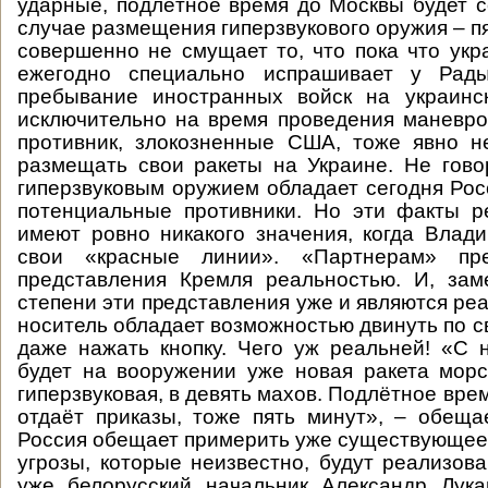
ударные, подлётное время до Москвы будет с
случае размещения гиперзвукового оружия – п
совершенно не смущает то, что пока что укр
ежегодно специально испрашивает у Рад
пребывание иностранных войск на украинс
исключительно на время проведения маневр
противник, злокозненные США, тоже явно н
размещать свои ракеты на Украине. Не гово
гиперзвуковым оружием обладает сегодня Росс
потенциальные противники. Но эти факты р
имеют ровно никакого значения, когда Влад
свои «красные линии». «Партнерам» пре
представления Кремля реальностью. И, зам
степени эти представления уже и являются ре
носитель обладает возможностью двинуть по с
даже нажать кнопку. Чего уж реальней! «С 
будет на вооружении уже новая ракета морс
гиперзвуковая, в девять махов. Подлётное время
отдаёт приказы, тоже пять минут», – обеща
Россия обещает примерить уже существующее 
угрозы, которые неизвестно, будут реализова
уже белорусский начальник Александр Лука