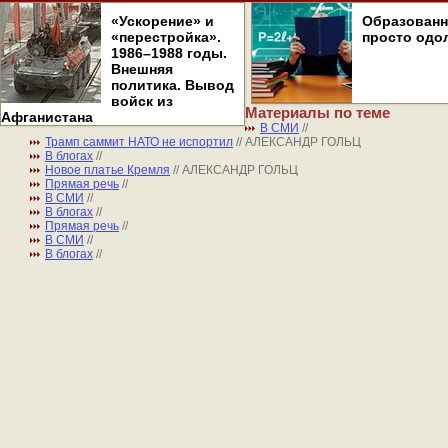
«Ускорение» и
Образован
«перестройка».
просто одо
1986–1988 годы.
Внешняя
политика. Вывод
войск из
Материалы по теме
Афганистана
В СМИ
//
Трамп саммит НАТО не испортил
// АЛЕКСАНДР ГОЛЬЦ
В блогах
//
Новое платье Кремля
// АЛЕКСАНДР ГОЛЬЦ
Прямая речь
//
В СМИ
//
В блогах
//
Прямая речь
//
В СМИ
//
В блогах
//