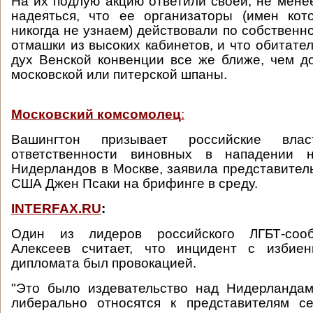
На их подлую акцию ответили своей, не менее
надеяться, что ее организаторы (имен кот
никогда не узнаем) действовали по собственн
отмашки из высоких кабинетов, и что обитате
дух Венской конвенции все же ближе, чем 
московской или питерской шпаны.
Московский комсомолец
:
Вашингтон призывает российские вла
ответственности виновных в нападении 
Нидерландов в Москве, заявила представител
США Джен Псаки на брифинге в среду.
INTERFAX.RU
:
Один из лидеров российского ЛГБТ-соо
Алексеев считает, что инцидент с избиен
дипломата был провокацией.
"Это было издевательство над Нидерландам
либерально относятся к представителям се