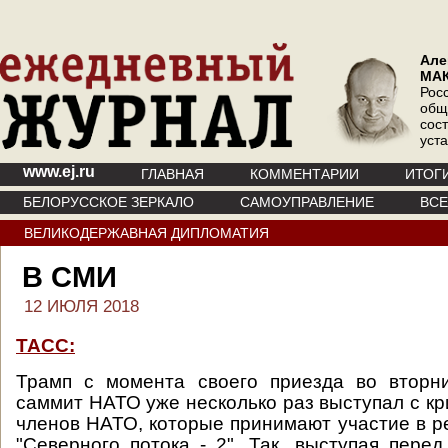
Але
МА
Рос
общ
сос
уст
www.ej.ru
ГЛАВНАЯ
КОММЕНТАРИИ
ИТОГ
БЕЛОРУССКОЕ ЗЕРКАЛО
САМОУПРАВЛЕНИЕ
ВС
ВЕЛИКОДЕРЖАВНАЯ ДИПЛОМАТИЯ
В СМИ
12 ИЮЛЯ 2018
ТАСС:
Трамп с момента своего приезда во вторн
саммит НАТО уже несколько раз выступал с кр
членов НАТО, которые принимают участие в р
"Северного потока - 2". Так, выступая пере