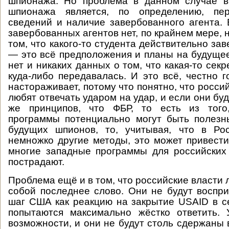
шпионажа. Но проблема в данном случае в
шпионажа является, по определению, пер
сведений и наличие завербованного агента.
завербованных агентов нет, по крайнем мере, 
том, что какого-то студента действительно за
— это всё предположения и планы на будущее
нет и никаких данных о том, что какая-то се
куда-либо передавалась. И это всё, честно г
настораживает, потому что понятно, что росси
любят отвечать ударом на удар, и если они буд
же принципов, что ФБР, то есть из того
программы потенциально могут быть полезн
будущих шпионов, то, учитывая, что в Ро
немножко другие методы, это может привести 
многие западные программы для российских
пострадают.
Проблема ещё и в том, что российские власти 
собой последнее слово. Они не будут восп
шаг США как реакцию на закрытие USAID в се
попытаются максимально жёстко ответить. 
возможности, и они не будут столь сдержаны 