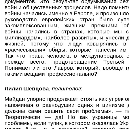
документов. Это результат обдумывания ре
войн и общественных процессов. Надо помнить
войны начались именно в Европе, и произошло э
руководство европейских стран было супе
закомплексованным, жившим прежними о
войны начались в странах, которые мы с
миллиардом», наиболее развитых, и унесли 
жизней, потому что люди ковырялись в
«расчёсывали» обиды, которые нанесли им 
Так что права человека в международных 
прежде всего, предотвращение Третьей
Понимает ли это Лавров, который, вообще г
такими вещами профессионально?
Лилия Шевцова
,
политолог
:
Майдан упорно продолжает стоять как упрек 
напоминая о равнодушии одних и цинизме д
должны сами решить свои проблемы», — тве
Теоретически — да! Но как украинцы мо
проблемы, если тупик, в котором оказалась Укр