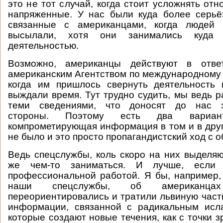
это не тот случай, когда стоит усложнять отн
напряженные. У нас были куда более серьё
связанные с американцами, когда людей 
высылали, хотя они занимались куда 
деятельностью.
Возможно, американцы действуют в отв
американским Агентством по международному 
когда им пришлось свернуть деятельность 
выждали время. Тут трудно судить, мы ведь р
теми сведениями, что доносят до нас з
стороны. Поэтому есть два вариа
компрометирующая информация в том и в друг
не было и это просто пропагандистский ход с о
Ведь спецслужбы, коль скоро на них выделя
же чем-то заниматься. И лучше, если
профессиональной работой. Я бы, например,
наши спецслужбы, об американца
переориентировались и тратили львиную част
информации, связанной с радикальным исла
которые создают новые течения, как с точки з