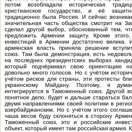
потом возобладала историческая трад
христианское государство, и её защит
традиционно была Россия. И сейчас возникае
значительная часть общества смотрит на За
сделал другой выбор, обоснованный тем, ч
предложить Армении защиту. Кроме этого,
инвестиций в Армении достаточно велика. 
армянская власть приняла решение вступ
союз. Там была демонстрация, есть недоволь
на последних президентских выборах канди
который подчёркивал свою ориентацию на
довольно много голосов. Но с учётом историч
учётом рисков для страны, эти протесты бли
украинскому Майдану. Поэтому, я дум
интегрируется в Таможенный союз. Другой во
понятное дело, будет и дальше стараться ба
двумя направлениями своей политики в реги
азербайджанским. Но с учётом этого соглаше
чаша весов буду склоняться в сторону Армен
Таможенный союз, это и российские инвес
объект, который имеет там российская армия. 