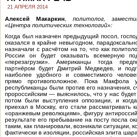
21 АПРЕЛЯ 2014
Алексей Макаркин
,
политолог, замест
«Центра политических технологий»:
Когда был назначен предыдущий посол, госпо
оказался в крайне невыгодном, парадоксальн
назначали с расчётом на то, что как политол
России он будет оказывать всемерную по
«перезагрузки». Американцы тогда предп
партнёром будет Дмитрий Медведев, и подг
наиболее удобного и совместимого челове
прямо противоположное. Пока Макфола
республиканцы были против его назначения, с
пророссийским — выяснилось, что у нас будет
потом были выступления оппозиции, и когд
приехал в Москву, его стали рассматривать к
«оранжевым революциям», фигуру антироссий
результате его пребывание на посту посла ок
таким, как планировали, возникали ситуации, к
фактически в изоляции, российская элита шара