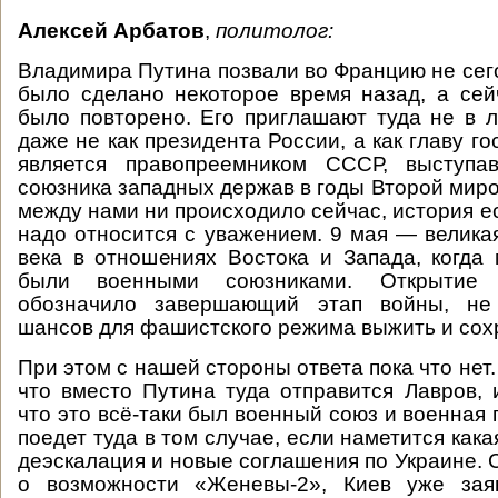
Алексей Арбатов
,
политолог:
Владимира Путина позвали во Францию не сег
было сделано некоторое время назад, а сейч
было повторено. Его приглашают туда не в л
даже не как президента России, а как главу го
является правопреемником СССР, выступа
союзника западных держав в годы Второй миро
между нами ни происходило сейчас, история ес
надо относится с уважением. 9 мая — велика
века в отношениях Востока и Запада, когда
были военными союзниками. Открытие 
обозначило завершающий этап войны, не 
шансов для фашистского режима выжить и сох
При этом с нашей стороны ответа пока что нет
что вместо Путина туда отправится Лавров, 
что это всё-таки был военный союз и военная
поедет туда в том случае, если наметится кака
деэскалация и новые соглашения по Украине. 
о возможности «Женевы-2», Киев уже зая