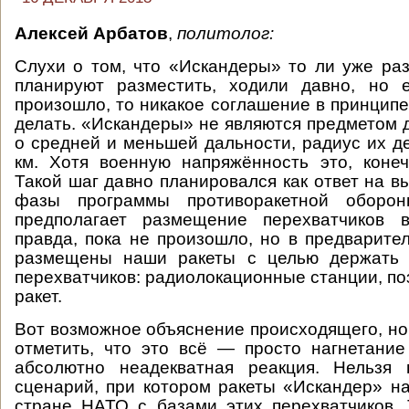
Алексей Арбатов
,
политолог
:
Слухи о том, что «Искандеры» то ли уже ра
планируют разместить, ходили давно, но е
произошло, то никакое соглашение в принципе
делать. «Искандеры» не являются предметом д
о средней и меньшей дальности, радиус их д
км. Хотя военную напряжённость это, конеч
Такой шаг давно планировался как ответ на в
фазы программы противоракетной оборо
предполагает размещение перехватчиков 
правда, пока не произошло, но в предварите
размещены наши ракеты с целью держать 
перехватчиков: радиолокационные станции, п
ракет.
Вот возможное объяснение происходящего, но
отметить, что это всё — просто нагнетани
абсолютно неадекватная реакция. Нельзя 
сценарий, при котором ракеты «Искандер» н
стране НАТО с базами этих перехватчиков.