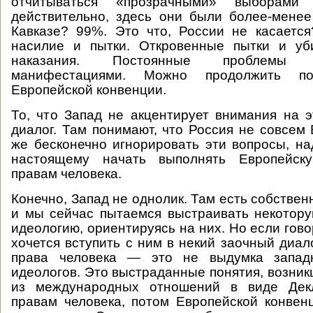
отчитываться «прозрачными» выборами
действительно, здесь они были более-мене
Кавказе? 99%. Это что, России не касаетс
насилие и пытки. Откровенные пытки и уб
наказания. Постоянные проблемы
манифестациями. Можно продолжить п
Европейской конвенции.
То, что Запад не акцентирует внимания на
диалог. Там понимают, что Россия не совсем 
же бесконечно игнорировать эти вопросы, над
настоящему начать выполнять Европейск
правам человека.
Конечно, Запад не однолик. Там есть собстве
и мы сейчас пытаемся выстраивать некотор
идеологию, ориентируясь на них. Но если гово
хочется вступить с ним в некий заочный диало
права человека — это не выдумка запад
идеологов. Это выстраданные понятия, возник
из международных отношений в виде Де
правам человека, потом Европейской конвен