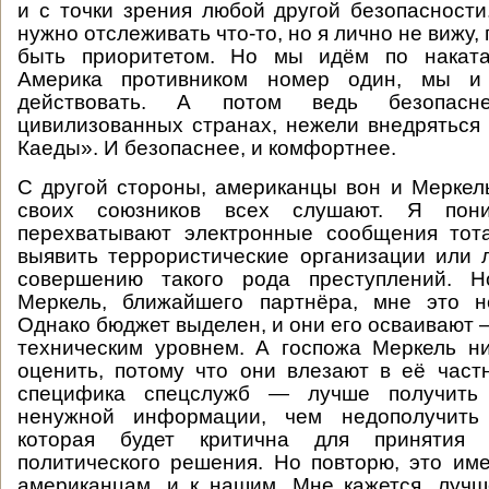
и с точки зрения любой другой безопасности
нужно отслеживать что-то, но я лично не вижу,
быть приоритетом. Но мы идём по наката
Америка противником номер один, мы и
действовать. А потом ведь безопас
цивилизованных странах, нежели внедряться 
Каеды». И безопаснее, и комфортнее.
С другой стороны, американцы вон и Меркел
своих союзников всех слушают. Я пон
перехватывают электронные сообщения тот
выявить террористические организации или 
совершению такого рода преступлений. Н
Меркель, ближайшего партнёра, мне это н
Однако бюджет выделен, и они его осваивают 
техническим уровнем. А госпожа Меркель н
оценить, потому что они влезают в её част
специфика спецслужб — лучше получить
ненужной информации, чем недополучить
которая будет критична для принятия
политического решения. Но повторю, это им
американцам, и к нашим. Мне кажется, луч