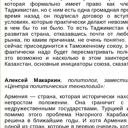
которая формально имеет право как чл
Таджикистан, но с ним есть одна громадная п
время назад он подписал договор о всту
условиях, которые практически делают невозм
в чем бы то ни было. То есть Таджикистан 
развитая страна, отказавшись почти от лю
рынка, по каким причинам, не очень понятно.
сейчас присоединится к Таможенному союзу, э
фактически надо будет пересматривать пол
это возможно и насколько в этом заинтер
Казахстан, основные инициаторы союза, сказат
Алексей Макаркин
,
политолог, замест
«Центра политических технологий»:
Армения — страна, которая исторически нах
непростом положении. Она граничит с
недружественными государствами, Турцией 
помимо этого проблема Нагорного Караба
решена в ближайшие годы. И хотя Армения
одной из стран, которые в первую очередь хо