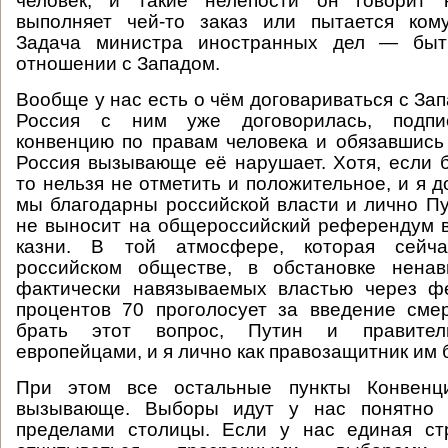
человек, и такие нелепости он говорит 
выполняет чей-то заказ или пытается кому
Задача министра иностранных дел — быт
отношении с Западом.
Вообще у нас есть о чём договариваться с За
Россия с ним уже договорилась, подпи
конвенцию по правам человека и обязавшись
Россия вызывающе её нарушает. Хотя, если 
то нельзя не отметить и положительное, и я д
мы благодарны российской власти и лично Пут
не выносит на общероссийский референдум 
казни. В той атмосфере, которая сейч
российском обществе, в обстановке ненав
фактически навязываемых властью через 
процентов 70 проголосует за введение сме
брать этот вопрос, Путин и правител
европейцами, и я лично как правозащитник им 
При этом все остальные пункты Конвен
вызывающе. Выборы идут у нас понятно к
пределами столицы. Если у нас единая ст