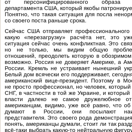
от персонифицированного образа Го
департамента США, который якобы патронируе
Понятно, что такая ситуация для посла ненор
со своего поста раньше срока.
Сейчас США отправляет профессионального 
какую «перезагрузку» расчёта нет, это уж
ситуация сейчас очень конфликтная. Это связ
но не только, мы видим общую пробле
отношений, преодолеть которую в обозримо
возможно. Россия не доверяет Америке, а Ам
России. Кремль не устраивает нынешний ук
Белый дом всячески его поддерживает, сегодн
американский вице-президент. Поэтому в Мо
не просто профессионал, но человек, который
СНГ, в частности в той же Украине, и которы
власти далеко не самое дружелюбное от
американцам, видимо, уже всё равно, что об
думают в России, они посылают наи
представителя. Это своего рода демонстрация
понять, американцы думали, стоит ли так раз
всё-таки выбрать какую-то нейтральную фигур