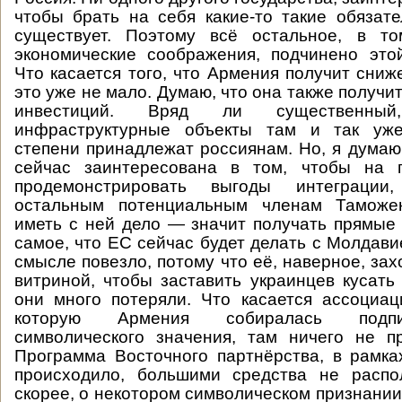
чтобы брать на себя какие-то такие обязате
существует. Поэтому всё остальное, в то
экономические соображения, подчинено это
Что касается того, что Армения получит сниж
это уже не мало. Думаю, что она также получи
инвестиций. Вряд ли существенны
инфраструктурные объекты там и так уже
степени принадлежат россиянам. Но, я думаю,
сейчас заинтересована в том, чтобы на 
продемонстрировать выгоды интеграции
остальным потенциальным членам Таможен
иметь с ней дело — значит получать прямые
самое, что ЕС сейчас будет делать с Молдави
смысле повезло, потому что её, наверное, зах
витриной, чтобы заставить украинцев кусать 
они много потеряли. Что касается ассоциа
которую Армения собиралась подпи
символического значения, там ничего не п
Программа Восточного партнёрства, в рамка
происходило, большими средства не распол
скорее, о некотором символическом признании