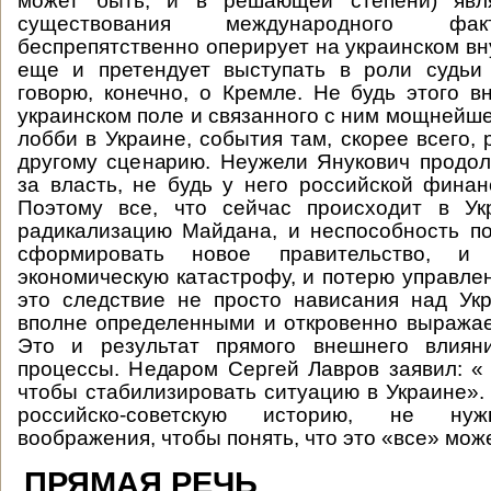
может быть, и в решающей степени) явля
существования международного фак
беспрепятственно оперирует на украинском вн
еще и претендует выступать в роли судьи
говорю, конечно, о Кремле. Не будь этого в
украинском поле и связанного с ним мощнейше
лобби в Украине, события там, скорее всего,
другому сценарию. Неужели Янукович продо
за власть, не будь у него российской фина
Поэтому все, что сейчас происходит в Ук
радикализацию Майдана, и неспособность п
сформировать новое правительство, и
экономическую катастрофу, и потерю управле
это следствие не просто нависания над Ук
вполне определенными и откровенно выража
Это и результат прямого внешнего влиян
процессы. Недаром Сергей Лавров заявил: « 
чтобы стабилизировать ситуацию в Украине». 
российско-советскую историю, не нуж
воображения, чтобы понять, что это «все» може
ПРЯМАЯ РЕЧЬ