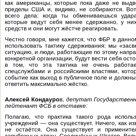
как американцы, которые пока даже не выд
пределы США и, видимо, не собираются. Во
всего дела: когда ты обмениваешься удар
которые ведут себя менее сдержанно, у ни
средств и они могут жёстче реагировать.
Честно говоря, мне кажется, что ФБР в данно
использовать тактику сдерживания: мы «засв
ситуацию, и люди, работающие по этому напра
конкретной организации, будут вести себя ос
в том, что эта тактика не очень работа
спецслужбами и российскими властями, кот
событие как выход в публичное поле и должны
ответить максимально жёстко.
Алексей Кондауро
в,
депутат Государственн
лейтенант ФСБ в отставке:
Полагаю, что практика такого рода исполь
учреждений — она существует. Ничего, как из
не остаётся. Она существует и примените
зарубежных стран, Соединённых Штатов, Вели