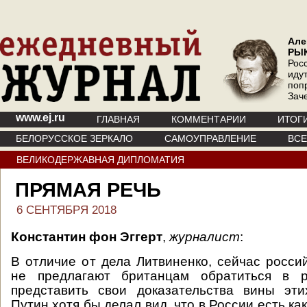
Але
РЫ
Рос
иду
поп
Зач
www.ej.ru
ГЛАВНАЯ
КОММЕНТАРИИ
ИТОГ
БЕЛОРУССКОЕ ЗЕРКАЛО
САМОУПРАВЛЕНИЕ
ВС
ВЕЛИКОДЕРЖАВНАЯ ДИПЛОМАТИЯ
ПРЯМАЯ РЕЧЬ
6 СЕНТЯБРЯ 2018
Константин фон Эггерт
,
журналист
:
В отличие от дела Литвиненко, сейчас росси
не предлагают британцам обратиться в р
представить свои доказательства вины эт
Путин хотя бы делал вид, что в России есть как