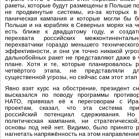
ракеты, которые будут размещены в Польше по
не продвинутые системы, из-за которых 
паническая кампания и которые могли бы б
Польше и на кораблях в Северных морях на че
есть ближе к двадцатому году, и создат
перехвата российских межконтинентал
перехватчики гораздо меньшего техническог
эффективности, и они уж точно никакой угро
дальнобойных ракет не представляют даже в 
плане. Хотя и те, которые планировалось 
четвёртого этапа, не представляли д
существенной угрозы, но сейчас сам этот этап
Явно взят курс на обострение, президент с
высказался по поводу программы противо
НАТО, привязал её к переговорам с Ир
проектам, сказал, что эта система при
российский потенциал сдерживания. Н
политическая кампания, ни стратегической
основы под ней нет. Видимо, было принято
нагнетать напряжённость на этом направлении