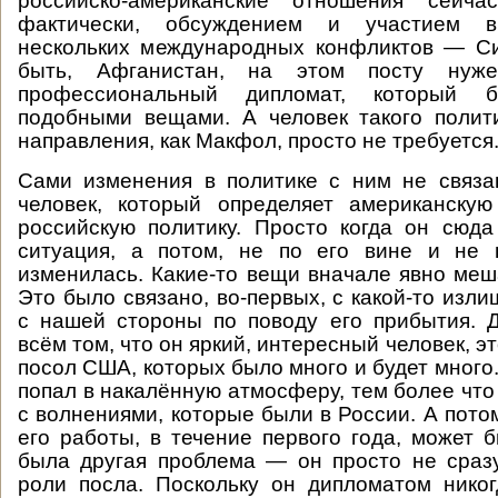
российско-американские отношения сейчас
фактически, обсуждением и участием в
нескольких международных конфликтов — Си
быть, Афганистан, на этом посту нуж
профессиональный дипломат, который б
подобными вещами. А человек такого полит
направления, как Макфол, просто не требуется
Сами изменения в политике с ним не связа
человек, который определяет американскую
российскую политику. Просто когда он сюд
ситуация, а потом, не по его вине и не 
изменилась. Какие-то вещи вначале явно меш
Это было связано, во-первых, с какой-то изл
с нашей стороны по поводу его прибытия. 
всём том, что он яркий, интересный человек, э
посол США, которых было много и будет много
попал в накалённую атмосферу, тем более что
с волнениями, которые были в России. А пото
его работы, в течение первого года, может б
была другая проблема — он просто не сраз
роли посла. Поскольку он дипломатом нико